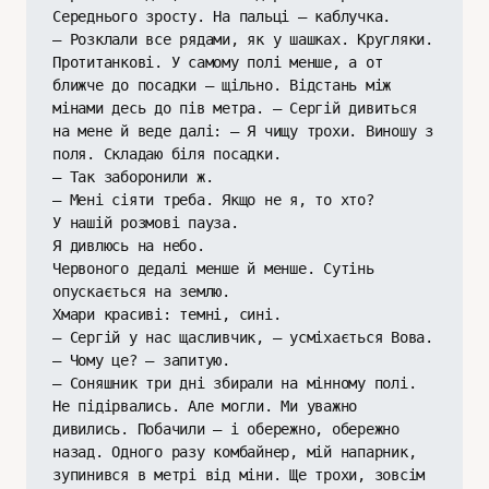
Середнього зросту. На пальці – каблучка.
– Розклали все рядами, як у шашках. Кругляки. 
Протитанкові. У самому полі менше, а от 
ближче до посадки – щільно. Відстань між 
мінами десь до пів метра. – Сергій дивиться 
на мене й веде далі: – Я чищу трохи. Виношу з 
поля. Складаю біля посадки.
– Так заборонили ж.
– Мені сіяти треба. Якщо не я, то хто?
У нашій розмові пауза.
Я дивлюсь на небо.
Червоного дедалі менше й менше. Сутінь 
опускається на землю.
Хмари красиві: темні, сині.
– Сергій у нас щасливчик, – усміхається Вова.
– Чому це? – запитую.
– Соняшник три дні збирали на мінному полі. 
Не підірвались. Але могли. Ми уважно 
дивились. Побачили – і обережно, обережно 
назад. Одного разу комбайнер, мій напарник, 
зупинився в метрі від міни. Ще трохи, зовсім 