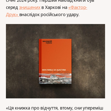
січні 2024 року. Перший наклад книги був
серед
знищених
в Харкові на
«Фактор-
Друк»
внаслідок російського удару.
«Ця книжка про відчуття, втому, сни упереміш