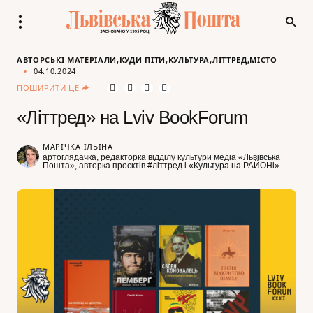
АВТОРСЬКІ МАТЕРІАЛИ
КУДИ ПІТИ
КУЛЬТУРА
ЛІТТРЕД
МІСТО
04.10.2024
ПОШИРИТИ ЦЕ
«Літтред» на Lviv BookForum
МАРІЧКА ІЛЬЇНА
артоглядачка, редакторка відділу культури медіа «Львівська
Пошта», авторка проєктів #літтред і «Культура на РАЙОНі»