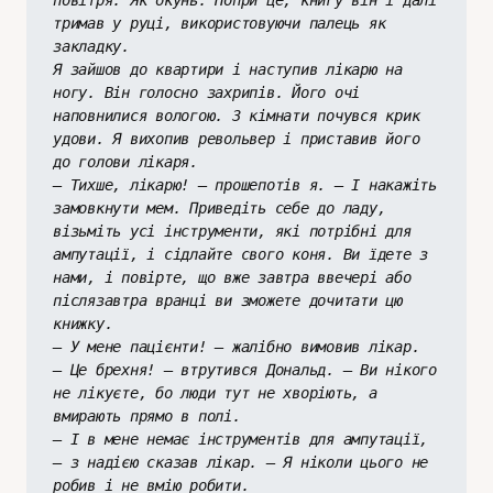
повітря. Як окунь. Попри це, книгу він і далі 
тримав у руці, використовуючи палець як 
закладку.
Я зайшов до квартири і наступив лікарю на 
ногу. Він голосно захрипів. Його очі 
наповнилися вологою. З кімнати почувся крик 
удови. Я вихопив револьвер і приставив його 
до голови лікаря.
– Тихше, лікарю! – прошепотів я. – І накажіть 
замовкнути мем. Приведіть себе до ладу, 
візьміть усі інструменти, які потрібні для 
ампутації, і сідлайте свого коня. Ви їдете з 
нами, і повірте, що вже завтра ввечері або 
післязавтра вранці ви зможете дочитати цю 
книжку.
– У мене пацієнти! – жалібно вимовив лікар.
– Це брехня! – втрутився Дональд. – Ви нікого 
не лікуєте, бо люди тут не хворіють, а 
вмирають прямо в полі.
– І в мене немає інструментів для ампутації, 
– з надією сказав лікар. – Я ніколи цього не 
робив і не вмію робити.