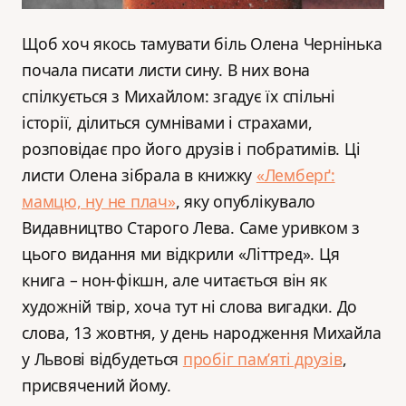
Щоб хоч якось тамувати біль Олена Чернінька
почала писати листи сину. В них вона
спілкується з Михайлом: згадує їх спільні
історії, ділиться сумнівами і страхами,
розповідає про його друзів і побратимів. Ці
листи Олена зібрала в книжку
«Лемберґ:
мамцю, ну не плач»
, яку опублікувало
Видавництво Старого Лева. Саме уривком з
цього видання ми відкрили «Літтред». Ця
книга – нон-фікшн, але читається він як
художній твір, хоча тут ні слова вигадки. До
слова, 13 жовтня, у день народження Михайла
у Львові відбудеться
пробіг пам’яті друзів
,
присвячений йому.