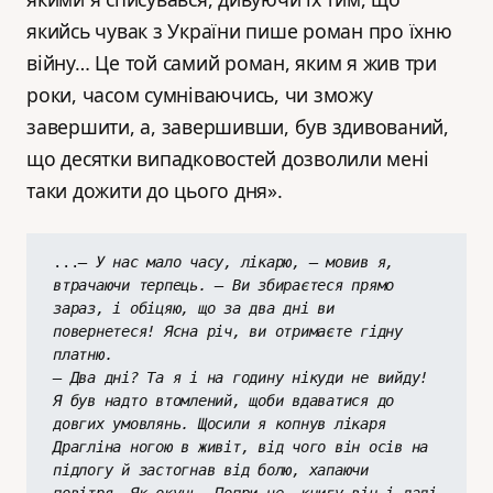
якийсь чувак з України пише роман про їхню
війну… Це той самий роман, яким я жив три
роки, часом сумніваючись, чи зможу
завершити, а, завершивши, був здивований,
що десятки випадковостей дозволили мені
таки дожити до цього дня».
...
– У нас мало часу, лікарю, – мовив я, 
втрачаючи терпець. – Ви збираєтеся прямо 
зараз, і обіцяю, що за два дні ви 
повернетеся! Ясна річ, ви отримаєте гідну 
платню.
– Два дні? Та я і на годину нікуди не вийду!
Я був надто втомлений, щоби вдаватися до 
довгих умовлянь. Щосили я копнув лікаря 
Драгліна ногою в живіт, від чого він осів на 
підлогу й застогнав від болю, хапаючи 