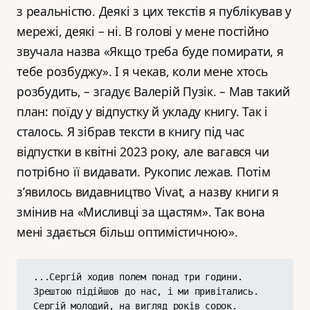
з реальністю. Деякі з цих текстів я публікував у
мережі, деякі – ні. В голові у мене постійно
звучала назва «Якщо треба буде помирати, я
тебе розбуджу». І я чекав, коли мене хтось
розбудить, – згадує Валерій Пузік. – Мав такий
план: поїду у відпустку й укладу книгу. Так і
сталось. Я зібрав тексти в книгу під час
відпустки в квітні 2023 року, але вагався чи
потрібно її видавати. Рукопис лежав. Потім
з’явилось видавництво Vivat, а назву книги я
змінив на «Мисливці за щастям». Так вона
мені здається більш оптимістичною».
...Сергій ходив полем понад три години. 
Зрештою підійшов до нас, і ми привітались.
Сергій молодий, на вигляд років сорок. 