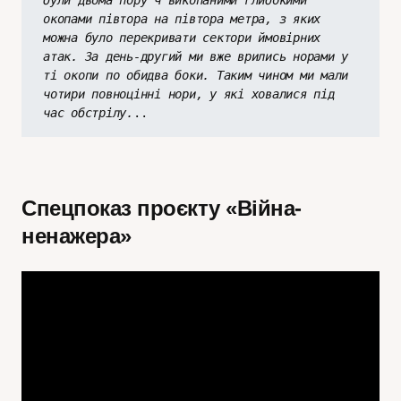
були двома пору ч викопаними глибокими 
окопами півтора на півтора метра, з яких 
можна було перекривати сектори ймовірних 
атак. За день-другий ми вже врились норами у 
ті окопи по обидва боки. Таким чином ми мали 
чотири повноцінні нори, у які ховалися під 
час обстрілу.
..
Спецпоказ проєкту «Війна-
ненажера»