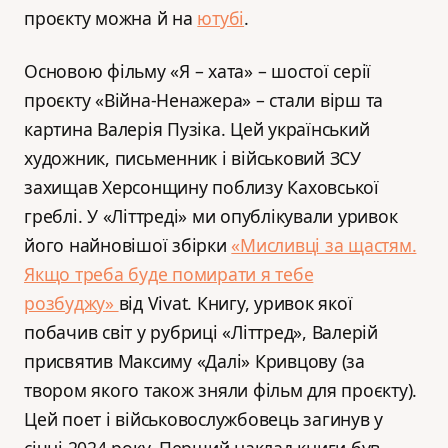
проєкту можна й на
ютубі
.
Основою фільму «Я – хата» – шостої серії
проєкту «Війна-Ненажера» – стали вірш та
картина Валерія Пузіка. Цей український
художник, письменник і військовий ЗСУ
захищав Херсонщину поблизу Каховської
греблі. У «Літтреді» ми опублікували уривок
його найновішої збірки
«Мисливці за щастям.
Якщо треба буде помирати я тебе
розбуджу»
від Vivat. Книгу, уривок якої
побачив світ у рубриці «Літтред», Валерій
присвятив Максиму «Далі» Кривцову (за
твором якого також зняли фільм для проєкту).
Цей поет і військовослужбовець загинув у