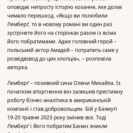
оповідає непросту історію кохання, яке долає
чимало перешкод. «Якщо ви полюбили
Лемберґ, то в новому романі ви один раз
зустрінете його на сторінках разом із всіма
його побратимами. Адже головний герой –
польський актор Амадей – потрапить саме у
розвідвзвод до цих хлопців», – розповіла
авторка.
Лемберґ – позивний сина Олени Михайла. Із
початком вторгнення він залишив престижну
роботу бізнес-аналітика в американській
компанії і став добровольцем. Бій у Бахмуті
19-20 травня 2023 року змінив все. Тоді
Лемберґ і його побратим Банан зникли