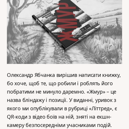
Олександр Ябчанка вирішив написати книжку,
бо хоче, щоб те, що робили і роблять його
побратими не минуло даремно. «Жмур» – це
назва бліндажу і позиції. У виданні, уривок з
якого ми опублікували в рубриці «Літтред», є
QR-коди з відео боїв на ній, зняті на екшн-
камеру безпосередніми учасниками подій.