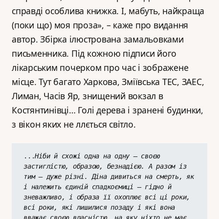
справді особлива книжка. І, мабуть, найкраща
(поки що) моя проза», – каже про видання
автор. Збірка ілюстрована замальовками
письменника. Під кожною підписи його
лікарським почерком про час і зображене
місце. Тут багато Харкова, Зміївська ТЕС, ЗАЕС,
Лиман, Часів Яр, знищений вокзал в
Костянтинівці… Голі дерева і зранені будинки,
з вікон яких не ллється світло.
...
Ніби й схожі одна на одну – своєю 
застиглістю, образою, безнадією. А разом із 
тим – дуже різні. Діна дивиться на смерть, як 
і належить єдиній спадкоємиці – гідно й 
зневажливо, і образа її охоплює всі ці роки, 
всі роки, які лишилися позаду і які вона 
вважає своєю власністю, на яку ніхто не має 