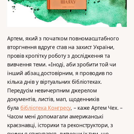
Артем, який з початком повномасштабного
вторгнення вдруге став на захист України,
провів кропітку роботу з дослідження та
вивчення теми. «Іноді, аби зробити той чи
інший абзац достовірним, я проводив по
кілька днів у віртуальних бібліотеках.
Передусім невичерпним джерелом
документів, листів, мап, щоденників
була
бібліотека Конгресу
, – каже Артем Чех. –
Часом мені допомагали американські
краєзнавці, історики та реконструктори, з
якими я списувався, дивуючи їх тим, що