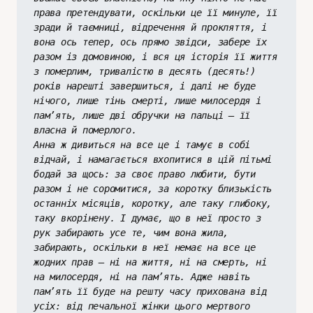
права претендувати, оскільки це її минуле, її 
зради й таємниці, відречення й прокляття, і 
вона ось тепер, ось прямо звідси, забере їх 
разом із домовиною, і вся ця історія її життя 
з померлим, тривалістю в десять (десять!) 
років нарешті завершиться, і далі не буде 
нічого, лише тінь смерті, лише милосердя і 
пам’ять, лише дві обручки на пальці – її 
власна й померлого.
Анна ж дивиться на все це і тамує в собі 
відчай, і намагається вхопитися в цій пітьмі 
бодай за щось: за своє право любити, бути 
разом і не соромитися, за коротку близькість 
останніх місяців, коротку, але таку глибоку, 
таку вкорінену. І думає, що в неї просто з 
рук забирають усе те, чим вона жила, 
забирають, оскільки в неї немає на все це 
жодних прав – ні на життя, ні на смерть, ні 
на милосердя, ні на пам’ять. Адже навіть 
пам’ять її буде на решту часу прихована від 
усіх: від печальної жінки цього мертвого 