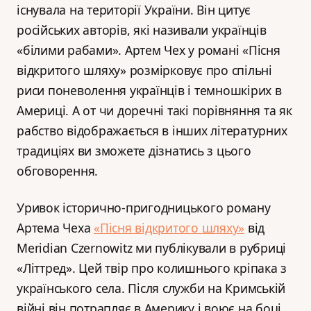
існувала на території України. Він цитує
російських авторів, які називали українців
«білими рабами». Артем Чех у романі «Пісня
відкритого шляху» розмірковує про спільні
риси поневолення українців і темношкірих в
Америці. А от чи доречні такі порівняння та як
рабство відображається в інших літературних
традиціях ви зможете дізнатись з цього
обговорення.
Уривок історично-пригодницького роману
Артема Чеха
«Пісня відкритого шляху»
від
Meridian Czernowitz ми публікували в рубриці
«Літтред». Цей твір про колишнього кріпака з
українського села. Після служби на Кримській
війні він потрапляє в Америку і воює на боці