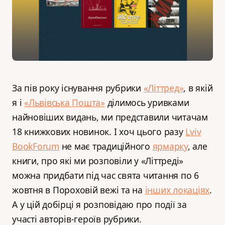
За пів року існування рубрики
«Літтред»
, в якій
я і
«Львівська Пошта»
ділимось уривками
найновіших видань, ми представили читачам
18 книжкових новинок. І хоч цього разу
Lviv
BookForum
не має традиційного
ярмарку
, але
книги, про які ми розповіли у «Літтреді»
можна придбати під час свята читання по 6
жовтня в Пороховій вежі та на
інших локаціях
.
А у цій добірці я розповідаю про події за
участі авторів-героїв рубрики.