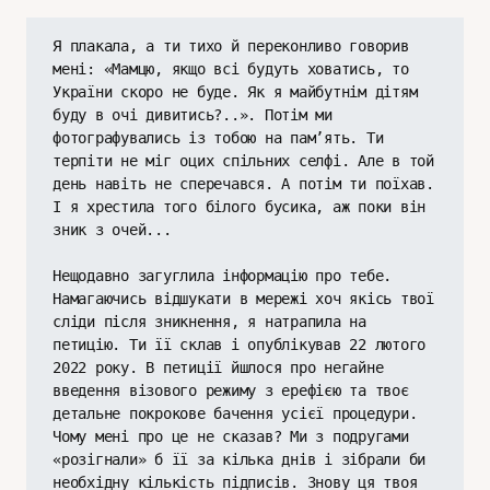
Я плакала, а ти тихо й переконливо говорив 
мені: «Мамцю, якщо всі будуть ховатись, то 
України скоро не буде. Як я майбутнім дітям 
буду в очі дивитись?..». Потім ми 
фотографувались із тобою на пам’ять. Ти 
терпіти не міг оцих спільних селфі. Але в той 
день навіть не сперечався. А потім ти поїхав. 
І я хрестила того білого бусика, аж поки він 
зник з очей...
Нещодавно загуглила інформацію про тебе. 
Намагаючись відшукати в мережі хоч якісь твої 
сліди після зникнення, я натрапила на 
петицію. Ти її склав і опублікував 22 лютого 
2022 року. В петиції йшлося про негайне 
введення візового режиму з ерефією та твоє 
детальне покрокове бачення усієї процедури. 
Чому мені про це не сказав? Ми з подругами 
«розігнали» б її за кілька днів і зібрали би 
необхідну кількість підписів. Знову ця твоя 