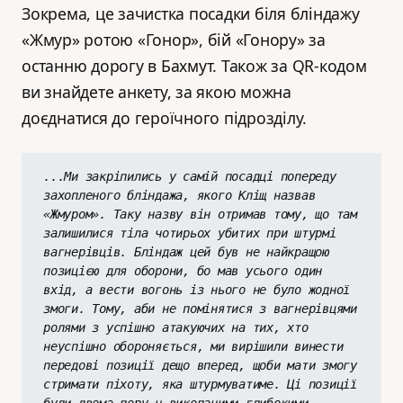
Зокрема, це зачистка посадки біля бліндажу
«Жмур» ротою «Гонор», бій «Гонору» за
останню дорогу в Бахмут. Також за QR-кодом
ви знайдете анкету, за якою можна
доєднатися до героїчного підрозділу.
...Ми закріпились у самій посадці попереду 
захопленого бліндажа, якого Кліщ назвав 
«Жмуром». Таку назву він отримав тому, що там 
залишилися тіла чотирьох убитих при штурмі 
вагнерівців. Бліндаж цей був не найкращою 
позицією для оборони, бо мав усього один 
вхід, а вести вогонь із нього не було жодної 
змоги. Тому, аби не помінятися з вагнерівцями 
ролями з успішно атакуючих на тих, хто 
неуспішно обороняється, ми вирішили винести 
передові позиції дещо вперед, щоби мати змогу 
стримати піхоту, яка штурмуватиме. Ці позиції 