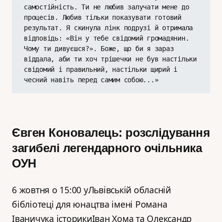
самостійність. Ти не любив залучати мене до 
процесів. Любив тільки показувати готовий 
результат. Я скинула лінк подрузі й отримала 
відповідь: «Він у тебе свідомий громадянин. 
Чому ти дивуєшся?». Боже, що би я зараз 
віддала, аби ти хоч трішечки не був настільки 
свідомий і правильний, настільки щирий і 
чесний навіть перед самим собою...»
Євген Коновалець: розслідування
загибелі легендарного очільника
ОУН
6 жовтня о 15:00 уЛьвівській обласній
бібліотеці для юнацтва імені Романа
Іваничука історикиІван Хома та Олександр