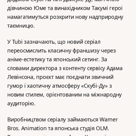
дівчиною Юме та винахідником Такумі герої
намагатимуться розкрити нову надприродну
таємницю.
У Tubi зазначають, що новий серіал
переосмислить класичну франшизу через
аніме-естетику та японський сетинг. За
словами директора з контенту сервісу Адама
Левінсона, проєкт має поєднати звичний
гумор і хаотичну атмосферу «Скубі-Ду» з
новим стилем, орієнтованим на міжнародну
аудиторію.
Виробництвом серіалу займаються Warner
Bros. Animation та японська студія OLM.