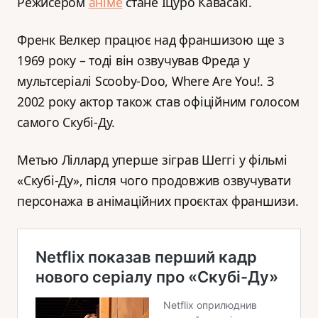
Режисером
аніме
стане Іцуро Кавасакі.
Френк Велкер працює над франшизою ще з
1969 року – тоді він озвучував Фреда у
мультсеріалі Scooby-Doo, Where Are You!. З
2002 року актор також став офіційним голосом
самого Скубі-Ду.
Метью Ліллард уперше зіграв Шеггі у фільмі
«Скубі-Ду», після чого продовжив озвучувати
персонажа в анімаційних проєктах франшизи.