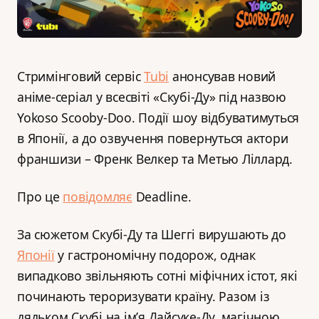
Стримінговий сервіс
Tubi
анонсував новий
аніме-серіал у всесвіті «Скубі-Ду» під назвою
Yokoso Scooby-Doo. Події шоу відбуватимуться
в Японії, а до озвучення повернуться актори
франшизи – Френк Велкер та Метью Ліллард.
Про це
повідомляє
Deadline.
За сюжетом Скубі-Ду та Шеггі вирушають до
Японії
у гастрономічну подорож, однак
випадково звільняють сотні міфічних істот, які
починають тероризувати країну. Разом із
дядьком Скубі на ім’я Дайсуке-Ду, магічною