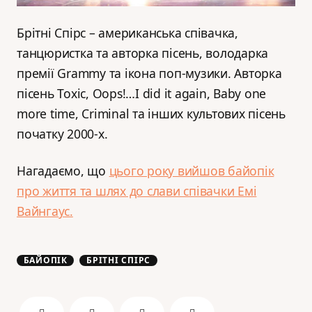
Брітні Спірс – американська співачка,
танцюристка та авторка пісень, володарка
премії Grammy та ікона поп-музики. Авторка
пісень Toxic, Oops!…I did it again, Baby one
more time, Criminal та інших культових пісень
початку 2000-х.
Нагадаємо, що
цього року вийшов байопік
про життя та шлях до слави співачки Емі
Вайнгаус.
БАЙОПІК
БРІТНІ СПІРС