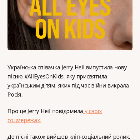
Українська співачка Jerry Heil випустила нову
пісню #AllEyesOnKids, яку присвятила
українським дітям, яких під час війни викрала
Росія.
Про це Jerry Heil повідомила
у своїх
соцмережах.
До пісні також вийшов кліп-соціальний ролик,