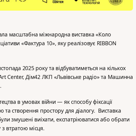
вала масштабна міжнародна виставка «Коло
ціативи «Фактура 10», яку реалізовує RIBBON
стопада 2025 року та відбуватиметься на кількох
 Art Center, Дім42 ЛКП «Львівське радіо» та Машинна
.
ецтва в умовах війни — як способу фіксації
ю та створення простору для діалогу. Виставка
були змушені виіхати, експатріюватися або обрати
 з втратою місця.