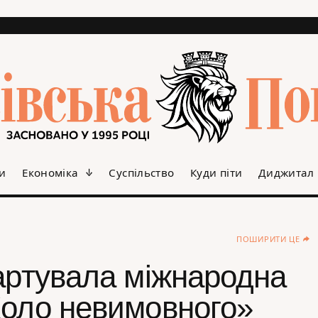
и
Економіка
Суспільство
Куди піти
Диджитал
ПОШИРИТИ ЦЕ
тартувала міжнародна
Коло невимовного»