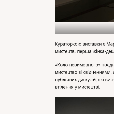
Кураторкою виставки є Ма
мистецтв, перша жінка-декан
«Коло невимовного» поєдн
мистецтво зі свідченнями,
публічних дискусій, які вис
втілення у мистецтві.