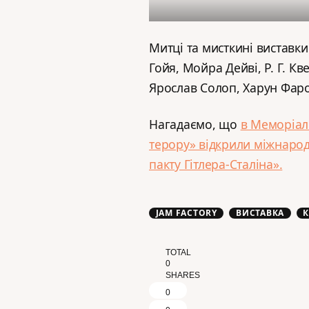
Митці та мисткині виставки
Гойя, Мойра Дейві, Р. Г. К
Ярослав Солоп, Харун Фаро
Нагадаємо, що
в Меморіал
терору» відкрили міжнарод
пакту Гітлера-Сталіна».
JAM FACTORY
ВИСТАВКА
TOTAL
0
SHARES
0