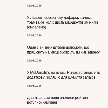
05.08.2026
У Львові через спеку деформувались
трамвайні колії: шість маршрутів змінили
(оновлено)
05.08.2026
Один з виїзних штабів допомоги, що
працюють на місці обстрілу, змінив адресу
05.08.2026
У McDonald’s на площі Ринок встановлять
додаткову ізоляцію для шуму та запахів
05.08.2026
Два львівські виші очолили рейтинг
вступної кампанії