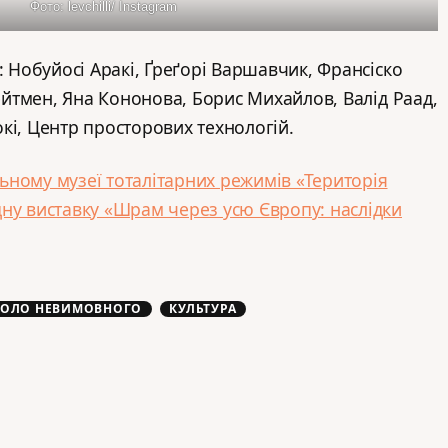
Фото: levchilli/ Instagram
: Нобуйосі Аракі, Ґреґорі Варшавчик, Франсіско
вейтмен, Яна Кононова, Борис Михайлов, Валід Раад,
кі, Центр просторових технологій.
ьному музеї тоталітарних режимів «Територія
ну виставку «Шрам через усю Європу: наслідки
КОЛО НЕВИМОВНОГО
КУЛЬТУРА