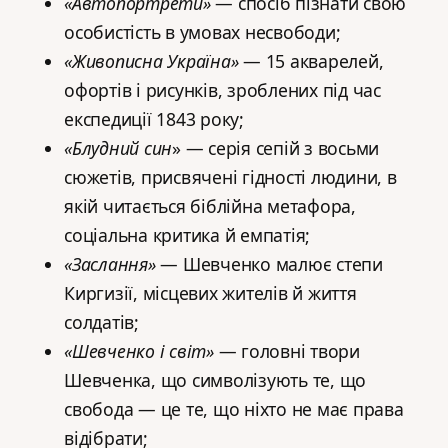
«Автопортрети»
— спосіб пізнати свою
особистість в умовах несвободи;
«Живописна Україна»
— 15 акварелей,
офортів і рисунків, зроблених під час
експедиції 1843 року;
«Блудний син
» — серія сепій з восьми
сюжетів, присвячені гідності людини, в
якій читається біблійна метафора,
соціальна критика й емпатія;
«Заслання»
— Шевченко малює степи
Киргизії, місцевих жителів й життя
солдатів;
«Шевченко і світ»
— головні твори
Шевченка, що символізують те, що
свобода — це те, що ніхто не має права
відібрати;