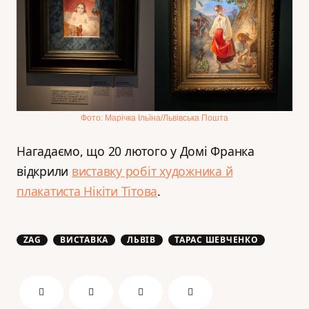
Фото: Марічка Ільїна/Львівська Пошта
Нагадаємо, що 20 лютого у Домі Франка
відкрили
виставку робіт художника й
плакатиста Нікіти Тітова
.
ZAG
ВИСТАВКА
ЛЬВІВ
ТАРАС ШЕВЧЕНКО