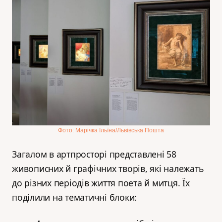
Фото: Марічка Ільїна/Львівська Пошта
Загалом в артпросторі представлені 58
живописних й графічних творів, які належать
до різних періодів життя поета й митця. Їх
поділили на тематичні блоки: