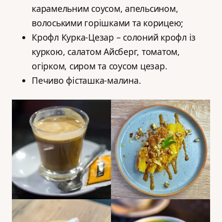
карамельним соусом, апельсином,
волоськими горішками та корицею;
Крофл Курка-Цезар – солоний крофл із
куркою, салатом Айсберг, томатом,
огірком, сиром та соусом цезар.
Печиво фісташка-малина.