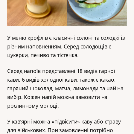
У меню крофлів є класичні солоні та солодкі із
різним наповненням. Серед солодощів є
цукерки, печиво та тістечка.
Серед напоїв представлені 18 видів гарчої
кави, 6 видів холодної кави, також є какао,
гарячий шоколад, матча, лимонади та чай на
вибір. Кожен напій можна замовити на
рослинному молоці.
У кавʼярні можна «підвісити» каву або страву
для військових. При замовленні потрібно