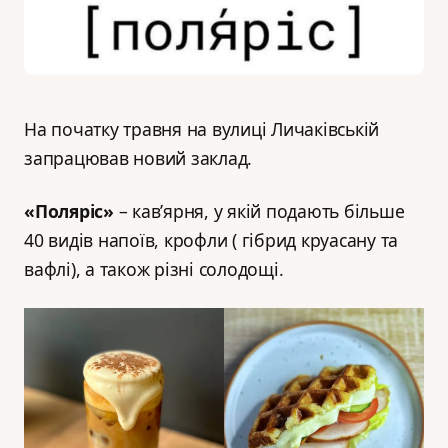
На початку травня на вулиці Личаківській
запрацював новий заклад.
«Поляріс»
– кавʼярня, у якій подають більше
40 видів напоїв, крофли ( гібрид круасану та
вафлі), а також різні солодощі.