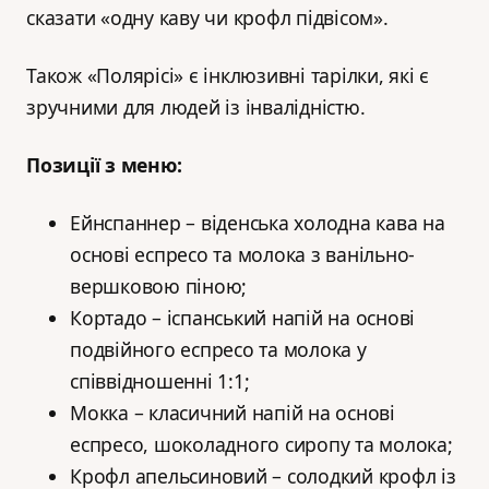
сказати «одну каву чи крофл підвісом».
Також «Полярісі» є інклюзивні тарілки, які є
зручними для людей із інвалідністю.
Позиції з меню:
Ейнспаннер
– віденська холодна кава на
основі еспресо та молока з ванільно-
вершковою піною;
Кортадо – іспанський напій на основі
подвійного еспресо та молока у
співвідношенні 1:1;
Мокка – класичний напій на основі
еспресо, шоколадного сиропу та молока;
Крофл апельсиновий – солодкий крофл із