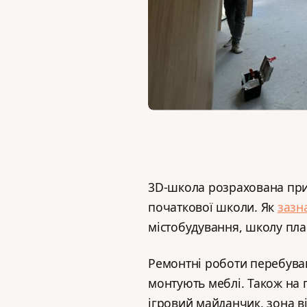
3D-школа розрахована приб
початкової школи. Як
зазн
містобудування, школу пла
Ремонтні роботи перебувают
монтують меблі. Також на 
ігровий майданчик, зона від