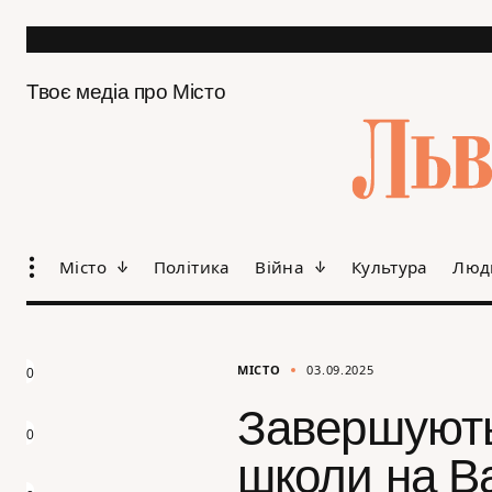
Твоє медіа про Місто
Місто
Політика
Війна
Культура
Люд
МІСТО
03.09.2025
0
Завершують
0
школи на В