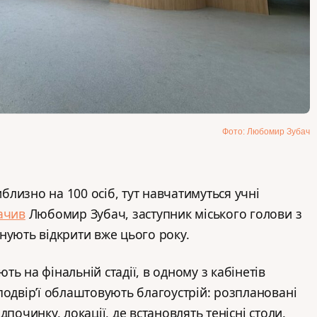
Фото: Любомир Зубач
лизно на 100 осіб, тут навчатимуться учні
ачив
Любомир Зубач, заступник міського голови з
нують відкрити вже цього року.
ь на фінальній стадії, в одному з кабінетів
подвір’ї облаштовують благоустрій: розплановані
починку, локації, де встановлять тенісні столи.