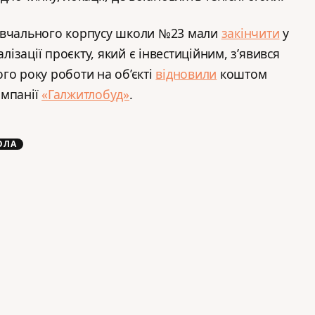
авчального корпусу школи №23 мали
закінчити
у
алізації проєкту, який є інвестиційним, з’явився
го року роботи на об’єкті
відновили
коштом
омпанії
«Галжитлобуд»
.
ОЛА