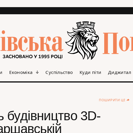
и
Економіка
Суспільство
Куди піти
Диджитал
ПОШИРИТИ ЦЕ
 будівництво 3D-
аршавській