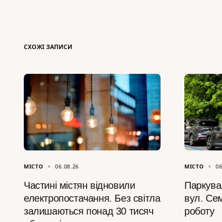
СХОЖІ ЗАПИСИ
МІСТО
06.08.26
МІСТО
06
Частині містян відновили
Паркува
електропостачання. Без світла
вул. Се
залишаються понад 30 тисяч
роботу