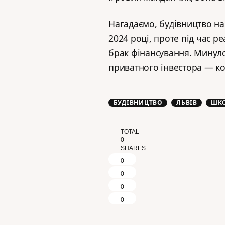
Нагадаємо, будівництво н
2024 році, проте під час ре
брак фінансування. Минуло
приватного інвестора — к
БУДІВНИЦТВО
ЛЬВІВ
ШК
TOTAL
0
SHARES
0
0
0
0