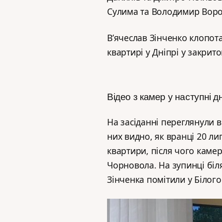
Сулима та Володимир Воро
В’ячеслав Зінченко клопот
квартирі у Дніпрі у закрит
Відео з камер у наступні д
На засіданні переглянули в
них видно, як вранці 20 л
квартири, після чого камер
Чорновола. На зупинці біля
Зінченка помітили у Білого