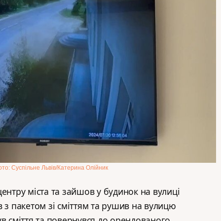
то: Суспільне Львів/Катерина Олійник
ентру міста та зайшов у будинок на вулиці
 з пакетом зі сміттям та рушив на вулицю
ув сміття та повернувся до орендованого