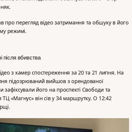
няк.
ав про перегляд відео затримання та обшуку в його
ому режимі.
ні після вбивства
ідео з камер спостереження за 20 та 21 липня. На
ипня підозрюваний вийшов з орендованої
и зафіксували його на проспекті Свободи та
 ТЦ «Магнус» він сів у 34 маршрутку. О 12:42
рщі.