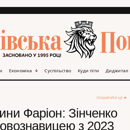
и
Економіка
Суспільство
Куди піти
Диджитал
ПОШИРИТИ ЦЕ
ини Фаріон: Зінченко
мовознавицею з 2023