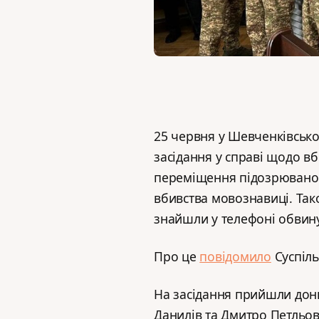
25 червня у Шевченківсько
засідання у справі щодо вб
переміщення підозрюваного
вбивства мовознавиці. Так
знайшли у телефоні обвин
Про це
повідомило
Суспіль
На засідання прийшли дон
Данилів та Дмитро Петльов