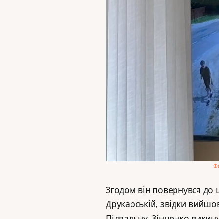
Фо
Згодом він повернувся до ц
Друкарській, звідки вийшов
Підвальну. Зінченко викин