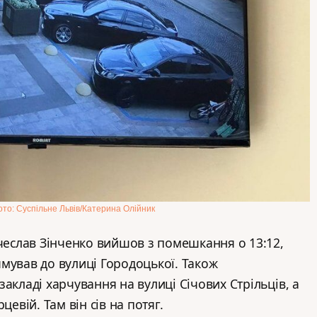
то: Суспільне Львів/Катерина Олійник
ячеслав Зінченко вийшов з помешкання о 13:12,
мував до вулиці Городоцької. Також
акладі харчування на вулиці Січових Стрільців, а
цевій. Там він сів на потяг.