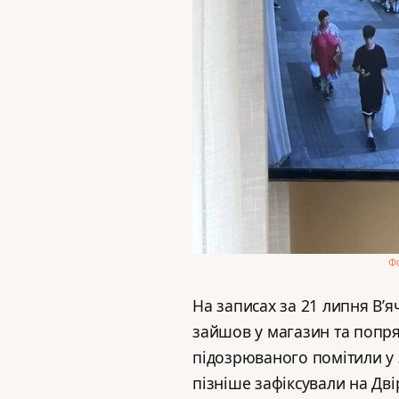
Фо
На записах за 21 липня В’
зайшов у магазин та попря
підозрюваного помітили у з
пізніше зафіксували на Двір