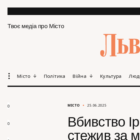
Твоє медіа про Місто
Місто
Політика
Війна
Культура
Люд
МІСТО
25.06.2025
0
Вбивство Ір
0
стежив за 