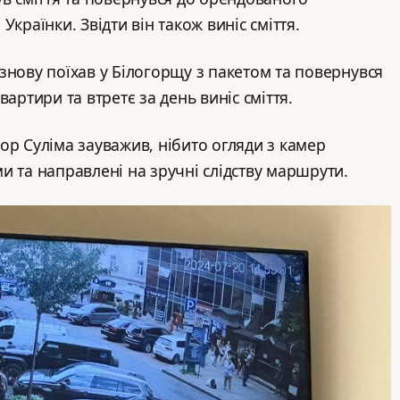
Українки. Звідти він також виніс сміття.
знову поїхав у Білогорщу з пакетом та повернувся
вартири та втретє за день виніс сміття.
ор Суліма зауважив, нібито огляди з камер
и та направлені на зручні слідству маршрути.