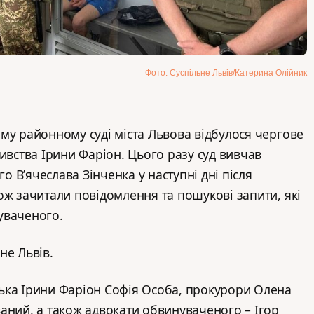
Фото: Суспільне Львів/Катерина Олійник
му районному суді міста Львова відбулося чергове
ивства Ірини Фаріон. Цього разу суд вивчав
 В’ячеслава Зінченка у наступні дні після
ож зачитали повідомлення та пошукові запити, які
уваченого.
не Львів.
ька Ірини Фаріон Софія Особа, прокурори Олена
аний, а також адвокати обвинуваченого – Ігор