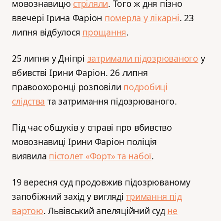
мовознавицю
стріляли
. Того ж дня пізно
ввечері Ірина Фаріон
померла у лікарні
. 23
липня відбулося
прощання
.
25 липня у Дніпрі
затримали підозрюваного
у
вбивстві Ірини Фаріон. 26 липня
правоохоронці розповіли
подробиці
слідства
та затримання підозрюваного.
Під час обшуків у справі про вбивство
мовознавиці Ірини Фаріон поліція
виявила
пістолет «Форт» та набої
.
19 вересня суд продовжив підозрюваному
запобіжний захід у вигляді
тримання під
вартою
. Львівський апеляційний суд
не