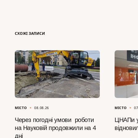
СХОЖІ ЗАПИСИ
МІСТО
08.08.26
МІСТО
07
Через погодні умови роботи
ЦНАПи у
на Науковій продовжили на 4
відновил
дні