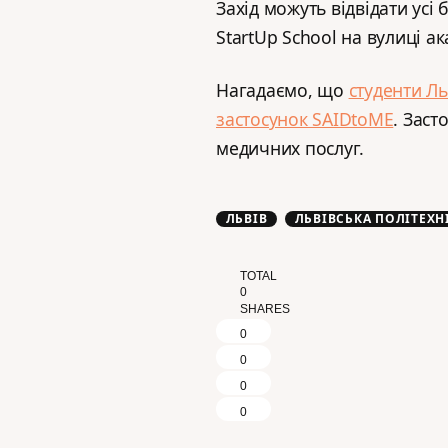
Захід можуть відвідати усі 
StartUp School на вулиці ак
Нагадаємо, що
студенти Л
застосунок SAIDtoME
. Заст
медичних послуг.
ЛЬВІВ
ЛЬВІВСЬКА ПОЛІТЕХН
TOTAL
0
SHARES
0
0
0
0