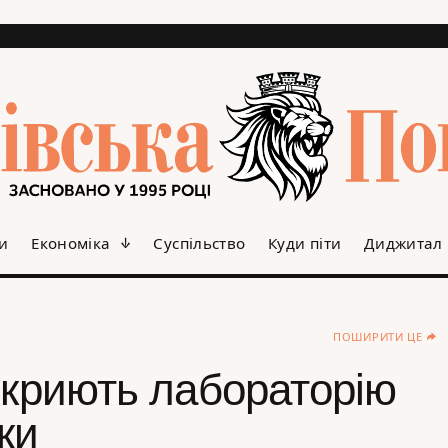
и
Економіка
Суспільство
Куди піти
Диджитал
ПОШИРИТИ ЦЕ
дкриють лабораторію
ки