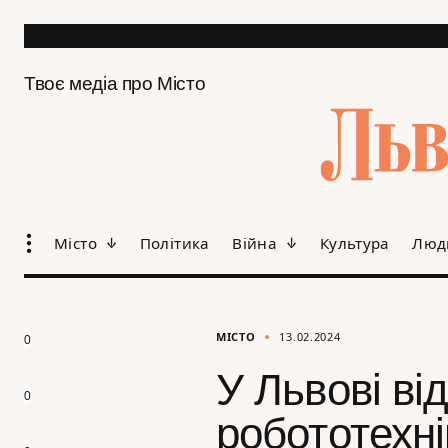
Твоє медіа про Місто
Місто
Політика
Війна
Культура
Люд
МІСТО
13.02.2024
0
У Львові ві
0
робототехні