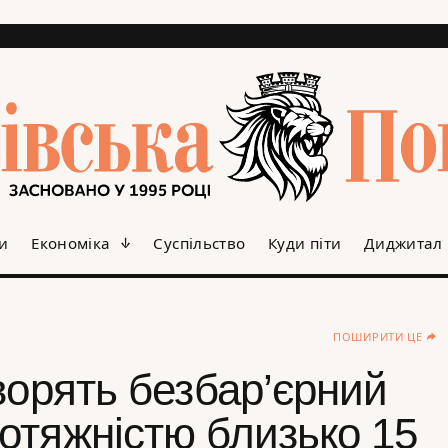
и
Економіка
Суспільство
Куди піти
Диджитал
ПОШИРИТИ ЦЕ
ворять безбар’єрний
отяжністю близько 15