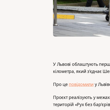
У Львові облаштують перш
кілометра, який з’єднає Ш
Про це
повідомили
у Львів
Проєкт реалізують у межах 
територій «Рух без барʼєрів»