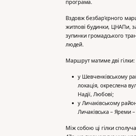
програма.
Вздовж безбар’єрного маршр
житлові будинки, ЦНАПи, за
зупинки громадського тра
людей.
Маршрут матиме дві гілки:
у Шевченківському ра
локація, окреслена ву
Надії, Любові;
у Личаківському район
Личаківська – Яреми –
Між собою ці гілки сполу