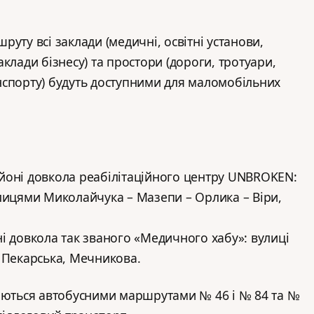
уту всі заклади (медичні, освітні установи,
клади бізнесу) та простори (дороги, тротуари,
нспорту) будуть доступними для маломобільних
йоні довкола реабілітаційного центру UNBROKEN:
лицями Миколайчука – Мазепи – Орлика – Віри,
і довкола так званого «Медичного хабу»: вулиці
 Пекарська, Мечникова.
чаються автобусними маршрутами № 46 і № 84 та №