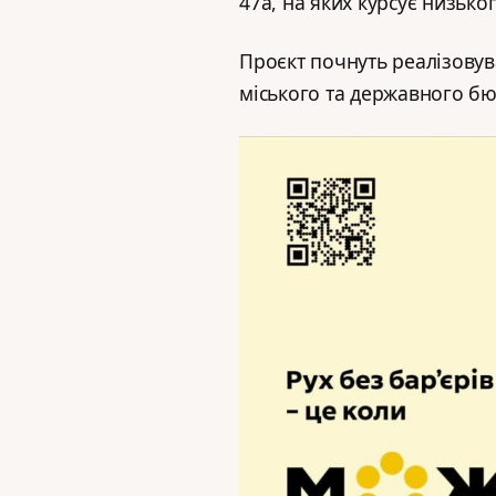
47а, на яких курсує низько
Проєкт почнуть реалізовув
міського та державного бю