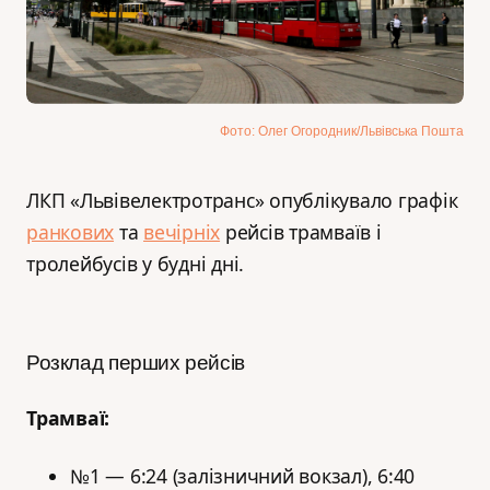
Фото: Олег Огородник/Львівська Пошта
ЛКП «Львівелектротранс» опублікувало графік
ранкових
та
вечірніх
рейсів трамваїв і
тролейбусів у будні дні.
Розклад перших рейсів
Трамваї:
№1 — 6:24 (залізничний вокзал), 6:40