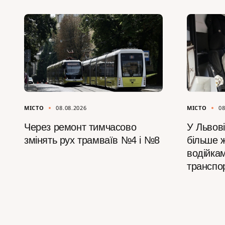
МІСТО
08.08.2026
МІСТО
08
Через ремонт тимчасово
У Львов
змінять рух трамваїв №4 і №8
більше ж
водійка
транспо