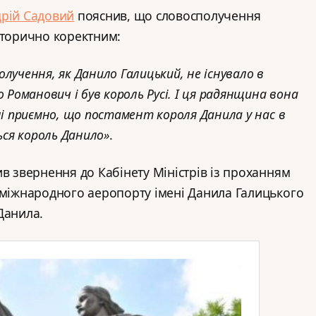
рій Садовий
пояснив, що словосполучення
сторично коректним:
лучення, як Данило Галицький, не існувало в
о Романович і був король Русі. І ця радянщина вона
ні приємно, що постамент короля Данила у нас в
ться король Данило»
.
ив звернення до Кабінету Міністрів із проханням
 міжнародного аеропорту імені Данила Галицького
Данила.