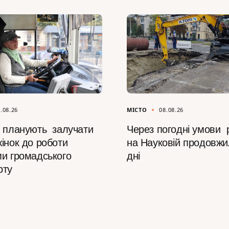
.08.26
МІСТО
08.08.26
і планують залучати
Через погодні умови 
інок до роботи
на Науковій продовжи
ми громадського
дні
рту