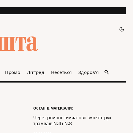
Промо
Літтред
Несеться
Здоров’я
ОСТАННІ МАТЕРІАЛИ:
Через ремонт тимчасово змінять рух
трамваїв №4 і №8