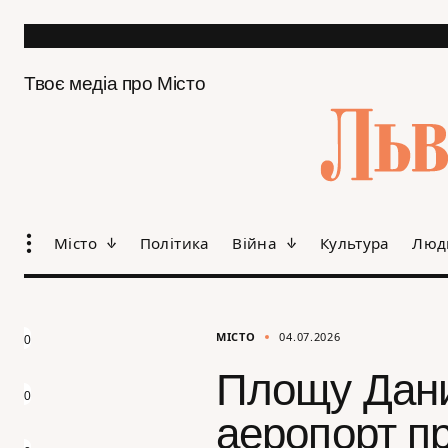
Твоє медіа про Місто
Місто
Політика
Війна
Культура
Люд
МІСТО
04.07.2026
0
Площу Дани
0
аеропорт п