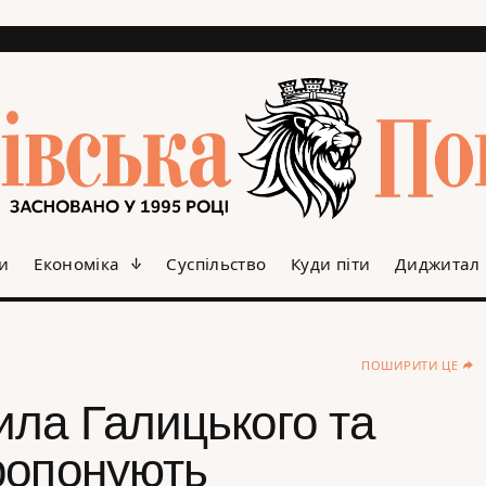
и
Економіка
Суспільство
Куди піти
Диджитал
ПОШИРИТИ ЦЕ
ла Галицького та
ропонують