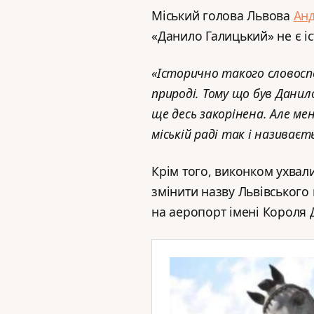
Міський голова Львова
Анд
«Данило Галицький» не є і
«Історично такого словоспо
природі. Тому що був Данил
ще десь закорінена. Але ме
міській раді так і називає
Крім того, виконком ухвал
змінити назву Львівського
на аеропорт імені Короля 