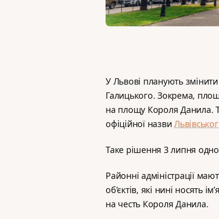
У Львові планують змінити 
Галицького. Зокрема, пло
на площу Короля Данила. Т
офіційної назви
Львівсько
Таке рішення 3 липня одн
Районні адміністрації мают
об’єктів, які нині носять 
на честь Короля Данила.