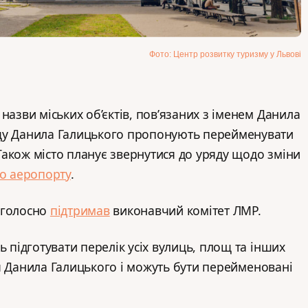
Фото: Центр розвитку туризму у Львові
назви міських об’єктів, пов’язаних з іменем Данила
щу Данила Галицького пропонують перейменувати
акож місто планує звернутися до уряду щодо зміни
го аеропорту
.
оголосно
підтримав
виконавчий комітет ЛМР.
ь підготувати перелік усіх вулиць, площ та інших
ім’я Данила Галицького і можуть бути перейменовані