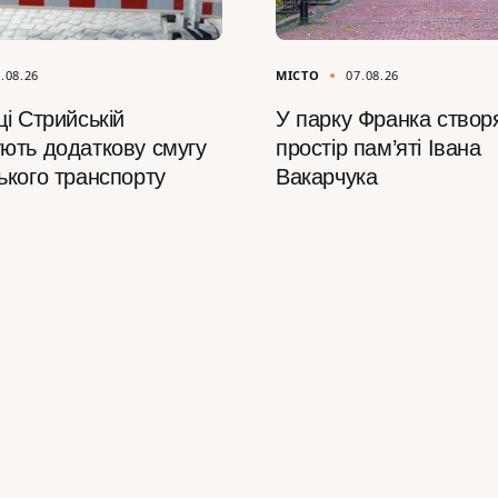
.08.26
МІСТО
07.08.26
і Стрийській
У парку Франка створ
ють додаткову смугу
простір пам’яті Івана
ького транспорту
Вакарчука