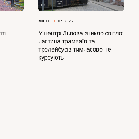
МІСТО
07.08.26
ять
У центрі Львова зникло світло:
частина трамваїв та
тролейбусів тимчасово не
курсують