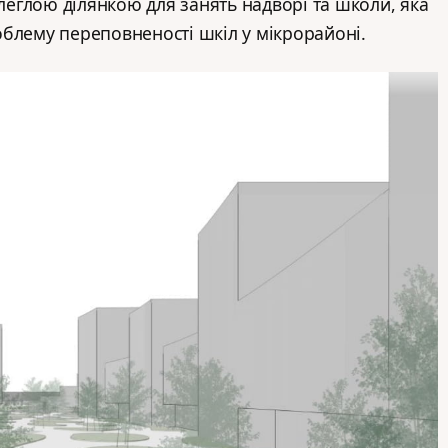
илеглою ділянкою для занять надворі та школи, яка
блему переповненості шкіл у мікрорайоні.