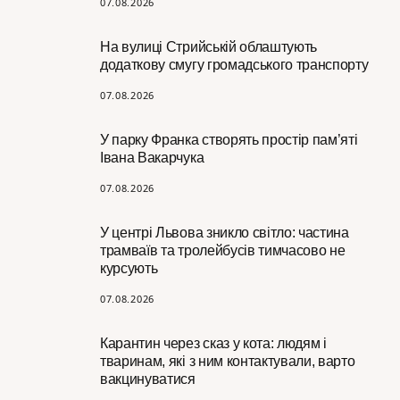
07.08.2026
На вулиці Стрийській облаштують
додаткову смугу громадського транспорту
07.08.2026
У парку Франка створять простір пам’яті
Івана Вакарчука
07.08.2026
У центрі Львова зникло світло: частина
трамваїв та тролейбусів тимчасово не
курсують
07.08.2026
Карантин через сказ у кота: людям і
тваринам, які з ним контактували, варто
вакцинуватися