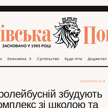
и
Економіка
Суспільство
Куди піти
Диджитал
ПОШИРИТИ ЦЕ
Тролейбусній збудують
омплекс зі школою та