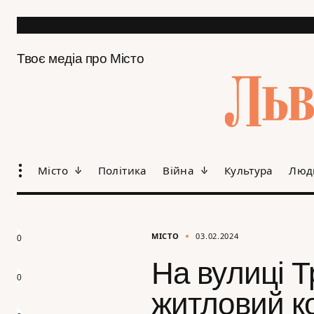
Твоє медіа про Місто
Місто
Політика
Війна
Культура
Люд
МІСТО
03.02.2024
0
На вулиці 
0
житловий к