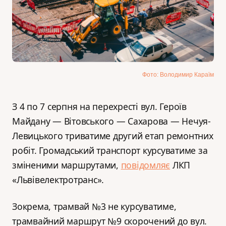
Фото: Володимир Караїм
З 4 по 7 серпня на перехресті вул. Героїв
Майдану — Вітовського — Сахарова — Нечуя-
Левицького триватиме другий етап ремонтних
робіт. Громадський транспорт курсуватиме за
зміненими маршрутами,
повідомляє
ЛКП
«Львівелектротранс».
Зокрема, трамвай №3 не курсуватиме,
трамвайний маршрут №9 скорочений до вул.