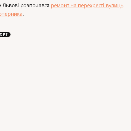
у Львові розпочався
ремонт на перехресті вулиць
Коперника
.
ОРТ