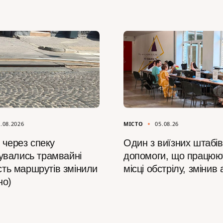
.08.2026
МІСТО
05.08.26
 через спеку
Один з виїзних штабів
вались трамвайні
допомоги, що працюю
ість маршрутів змінили
місці обстрілу, змінив
но)