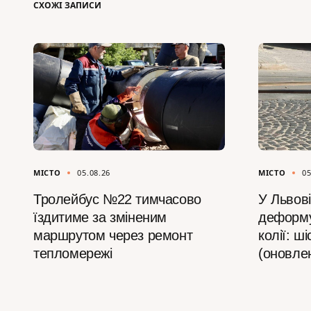
СХОЖІ ЗАПИСИ
МІСТО
05.08.26
МІСТО
05
Тролейбус №22 тимчасово
У Львові
їздитиме за зміненим
деформу
маршрутом через ремонт
колії: ш
тепломережі
(оновле