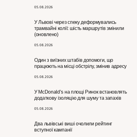
05.08.2026
У Львові через спеку деформувались
трамвайні колії: шість маршрутів змінили
(оновлено)
05.08.2026
Один з виїзних штабів допомоги, що
працюють на місці обстрілу, змінив адресу
05.08.2026
У McDonald’s на площі Ринок встановлять
додаткову ізоляцію для шуму та запахів
05.08.2026
Два львівські виші очолили рейтинг
вступної кампанії