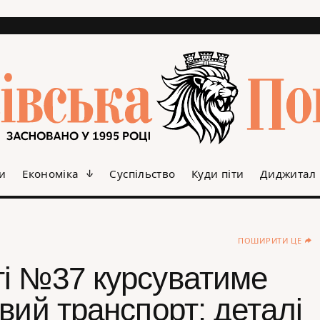
и
Економіка
Суспільство
Куди піти
Диджитал
ПОШИРИТИ ЦЕ
і №37 курсуватиме
вий транспорт: деталі