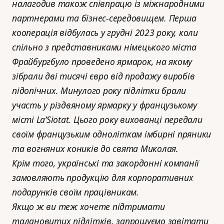
налагодив також співпрацю із міжнародними
партнерами та бізнес-середовищем. Перша
кооперація відбулась у грудні 2023 року, коли
спільно з представниками німецького міста
Фрайбургбуло проведено ярмарок, на якому
зібрали дві тисячі євро від продажу виробів
підопічних. Минулого року підлітки брали
участь у різдвяному ярмарку у французькому
місті La’Siotat. Цього року вихованці передали
своїм французьким одноліткам імбирні пряники
та вогняних коників до свята Миколая.
Крім того, українські та закордонні компанії
замовляють продукцію для корпоративних
подарунків своїм працівникам.
Якщо ж ви теж хочете підтримати
талановитих підлітків, запрошуємо завітати