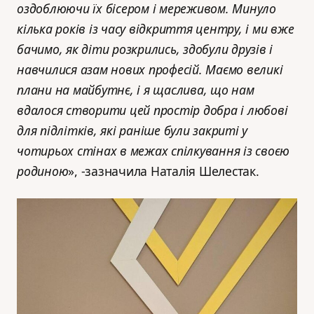
оздоблюючи їх бісером і мереживом. Минуло
кілька років із часу відкриття центру, і ми вже
бачимо, як діти розкрились, здобули друзів і
навчилися азам нових професій. Маємо великі
плани на майбутнє, і я щаслива, що нам
вдалося створити цей простір добра і любові
для підлітків, які раніше були закриті у
чотирьох стінах в межах спілкування із своєю
родиною
», -зазначила Наталія Шелестак.