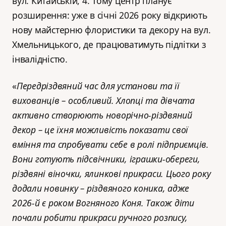
вул. Китайській, 4. Тому центр планує
розширення: уже в січні 2026 року відкриють
нову майстерню флористики та декору на вул.
Хмельницького, де працюватимуть підлітки з
інвалідністю.
«
Передріздвяний час для установи та її
вихованців – особливий. Хлопці та дівчата
активно створюють новорічно-різдвяний
декор – це їхня можливість показати свої
вміння та спробувати себе в ролі підприємців.
Вони готують підсвічники, іграшки-обереги,
різдвяні віночки, ялинкові прикраси. Цього року
додали новинку – різдвяного коника, адже
2026-й є роком Вогняного Коня. Також діти
почали робити прикраси ручного розпису,