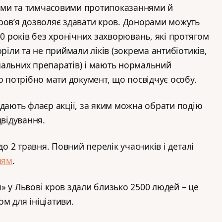
ими та тимчасовими протипоказаннями й
ров’я дозволяє здавати кров. Донорами можуть
60 років без хронічних захворювань, які протягом
оріли та не приймали ліків (зокрема антибіотиків,
пальних препаратів) і мають нормальний
ю потрібно мати документ, що посвідчує особу.
идають флаєр акції, за яким можна обрати подію
двідування.
до 2 травня. Повний перелік учасників і деталі
ням
.
» у Львові кров здали близько 2500 людей – це
м для ініціативи.