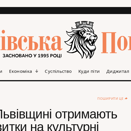
и
Економіка
Суспільство
Куди піти
Диджитал
ПОШИРИТИ ЦЕ
Львівщині отримають
витки на культурні