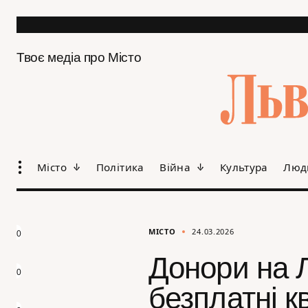
Твоє медіа про Місто
Місто
Політика
Війна
Культура
Люд
МІСТО
24.03.2026
0
Донори на 
0
безплатні к