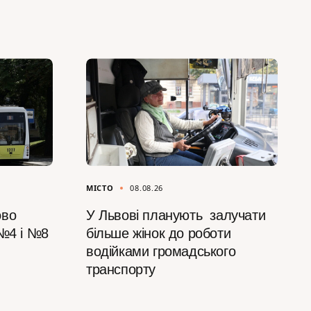
МІСТО
08.08.26
ово
У Львові планують залучати
 №4 і №8
більше жінок до роботи
водійками громадського
транспорту