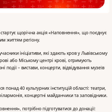
ті стартує щорічна акція «Наповнення», що поєднує
ним життям регіону.
учасники ініціативи, які здають кров у Львівському
рові або Міському центрі крові, отримують
ні події – вистави, концерти, відвідування музеїв
ся понад 40 культурних інституцій області: театри,
 філармонія, концертні майданчики та заповідники.
внення», потрібно підготуватися до донації: