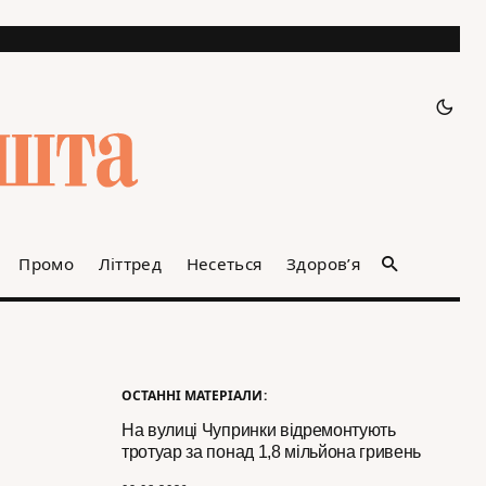
Промо
Літтред
Несеться
Здоров’я
ОСТАННІ МАТЕРІАЛИ:
На вулиці Чупринки відремонтують
тротуар за понад 1,8 мільйона гривень