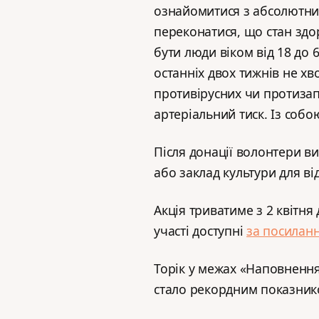
ознайомитися з абсолютн
переконатися, що стан здо
бути люди віком від 18 до 
останніх двох тижнів не хв
противірусних чи протиза
артеріальний тиск. Із собо
Після донації волонтери в
або заклад культури для ві
Акція триватиме з 2 квітня 
участі доступні
за посилан
Торік у межах «Наповнення
стало рекордним показнико