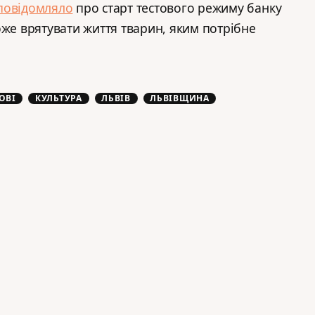
повідомляло
про старт тестового режиму банку
оже врятувати життя тварин, яким потрібне
ОВІ
КУЛЬТУРА
ЛЬВІВ
ЛЬВІВЩИНА