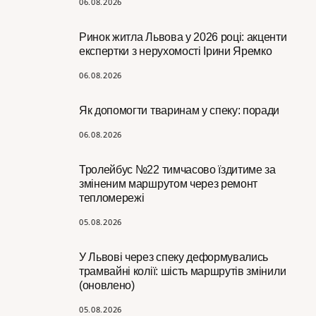
06.08.2026
Ринок житла Львова у 2026 році: акценти
експертки з нерухомості Ірини Яремко
06.08.2026
Як допомогти тваринам у спеку: поради
06.08.2026
Тролейбус №22 тимчасово їздитиме за
зміненим маршрутом через ремонт
тепломережі
05.08.2026
У Львові через спеку деформувались
трамвайні колії: шість маршрутів змінили
(оновлено)
05.08.2026