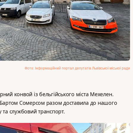
Фото: Інформаційний портал депутатів Львівської міської ради
рний конвой із бельгійського міста Мехелен.
м Бартом Сомерсом разом доставила до нашого
у та службовий транспорт.