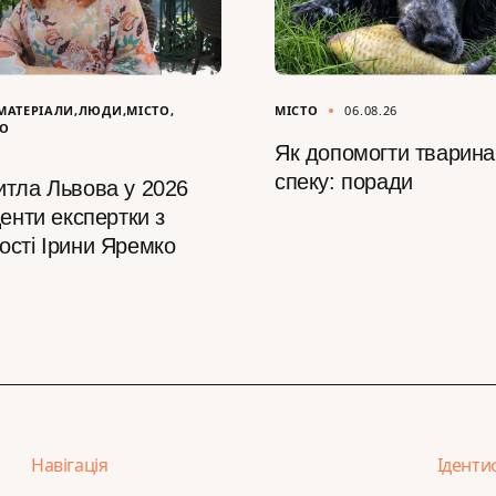
МАТЕРІАЛИ
ЛЮДИ
МІСТО
МІСТО
06.08.26
ВО
Як допомогти тварина
спеку: поради
итла Львова у 2026
центи експертки з
ості Ірини Яремко
Навігація
Іденти