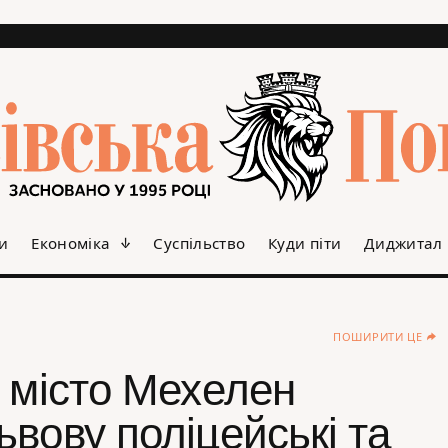
и
Економіка
Суспільство
Куди піти
Диджитал
ПОШИРИТИ ЦЕ
 місто Мехелен
вову поліцейські та