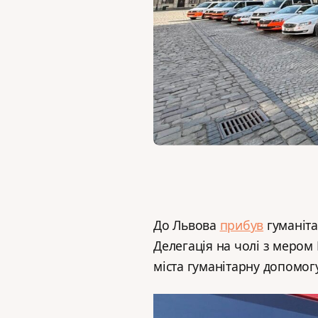
До Львова
прибув
гуманіта
Делегація на чолі з меро
міста гуманітарну допомог