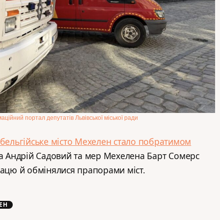
аційний портал депутатів Львівської міської ради
бельгійське місто Мехелен стало побратимом
ова Андрій Садовий та мер Мехелена Барт Сомерс
рацю й обмінялися прапорами міст.
ЕН