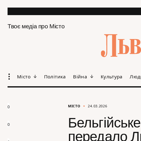
Твоє медіа про Місто
Місто
Політика
Війна
Культура
Люд
МІСТО
24.03.2026
0
Бельгійське
0
передало Ль