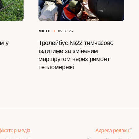
МІСТО
05.08.26
м у
Тролейбус №22 тимчасово
їздитиме за зміненим
маршрутом через ремонт
тепломережі
фікатор медіа
Адреса редакції