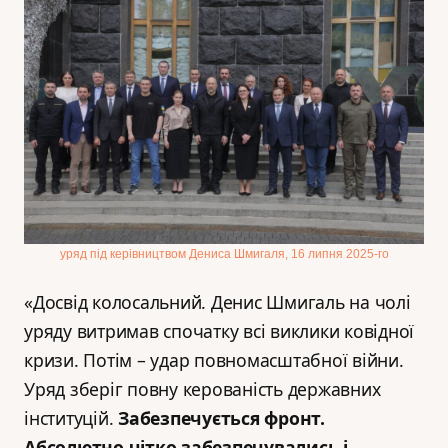
уряд під керівництвом Дениса Шмигаля, 16 липня 2025-го
«Досвід колосальний. Денис Шмигаль на чолі
уряду витримав спочатку всі виклики ковідної
кризи. Потім – удар повномасштабної війни.
Уряд зберіг повну керованість державних
інституцій.
Забезпечується фронт.
Абсолютно чітко забезпечувались і