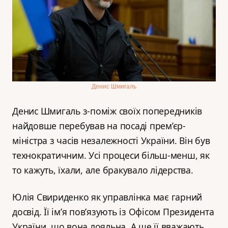
Денис Шмигаль
Денис Шмигаль з-поміж своїх попередників
найдовше перебував на посаді прем’єр-
міністра з часів незалежності України. Він був
технократичним. Усі процеси більш-менш, як
то кажуть, їхали, але бракувало лідерства.
Юлія Свириденко як управлінка має гарний
досвід. Її ім’я пов’язують із Офісом Президента
України, що вона лояльна. А ще її вважають