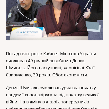
Понад п’ять років Кабінет Міністрів України
очолював 49-річний львів’янин Денис
Шмигаль. Його наступниці, чернігівці Юлії
Свириденко, 39 років. Обоє економісти.
Денис Шмигаль очолював уряд від початку
пандемії коронавірусу та від початку великої
війни. На відміну від своїх попередників
найдовше перебував на посаді прем’єра від