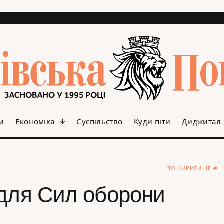
и
Економіка
Суспільство
Куди піти
Диджитал
ПОШИРИТИ ЦЕ
 для Сил оборони