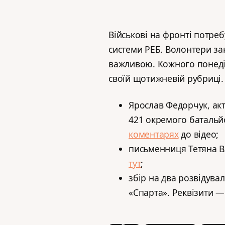
Військові на фронті потреб
системи РЕБ. Волонтери за
важливою. Кожного понед
своїй щотижневій рубриці.
Ярослав Федорчук, акт
421 окремого батальй
коментарях
до відео;
письменниця Тетяна В
тут
;
збір на два розвідувал
«Спарта». Реквізити —