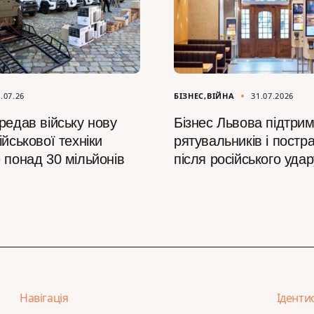
.07.26
БІЗНЕС
ВІЙНА
31.07.2026
редав війську нову
Бізнес Львова підтри
ійськової техніки
рятувальників і пост
 понад 30 мільйонів
після російського удар
Навігація
Іденти