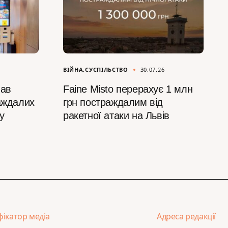
ВІЙНА
СУСПІЛЬСТВО
30.07.26
мав
Faine Misto перерахує 1 млн
раждалих
грн постраждалим від
у
ракетної атаки на Львів
фікатор медіа
Адреса редакції