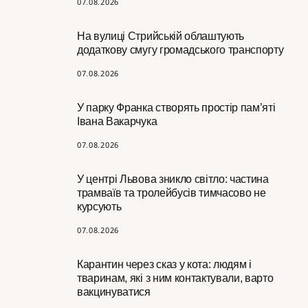
07.08.2026
На вулиці Стрийській облаштують
додаткову смугу громадського транспорту
07.08.2026
У парку Франка створять простір пам’яті
Івана Вакарчука
07.08.2026
У центрі Львова зникло світло: частина
трамваїв та тролейбусів тимчасово не
курсують
07.08.2026
Карантин через сказ у кота: людям і
тваринам, які з ним контактували, варто
вакцинуватися