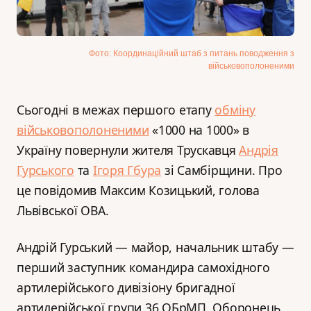
Фото: Координаційний штаб з питань поводження з
військовополоненими
Сьогодні в межах першого етапу
обміну
військовополоненими
«1000 на 1000» в
Україну повернули жителя Трускавця
Андрія
Гурського
та
Ігоря Гбура
зі Самбірщини. Про
це повідомив Максим Козицький, голова
Львівської ОВА.
Андрій Гурський — майор, начальник штабу —
перший заступник командира самохідного
артилерійського дивізіону бригадної
артилерійської групи 36 ОБрМП. Оборонець