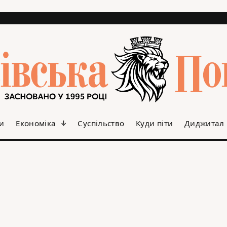
и
Економіка
Суспільство
Куди піти
Диджитал