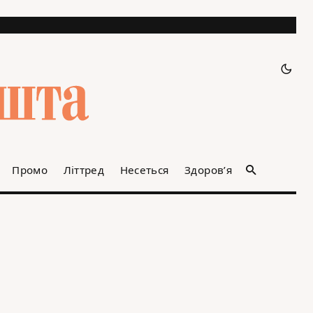
Промо
Літтред
Несеться
Здоров’я