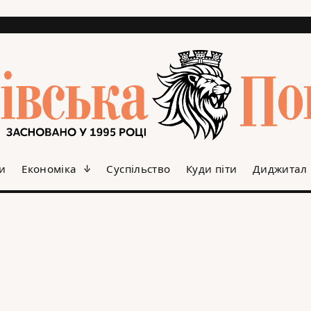
и
Економіка
Суспільство
Куди піти
Диджитал