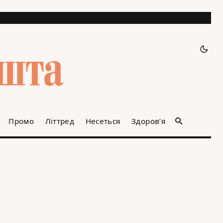
Промо
Літтред
Несеться
Здоров’я