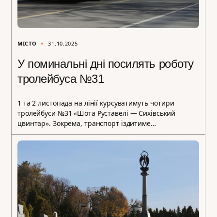
МІСТО
31.10.2025
У поминальні дні посилять роботу
тролейбуса №31
1 та 2 листопада на лінії курсуватимуть чотири
тролейбуси №31 «Шота Руставелі — Сихівський
цвинтар». Зокрема, транспорт їздитиме…