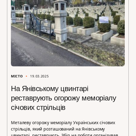
МІСТО
19.03.2025
На Янівському цвинтарі
реставрують огорожу меморіалу
січових стрільців
Металеву огорожу меморіалу Українських січових
стрільців, який розташований на Янівському
цвинтарі, реставрують. Збір на роботи організував