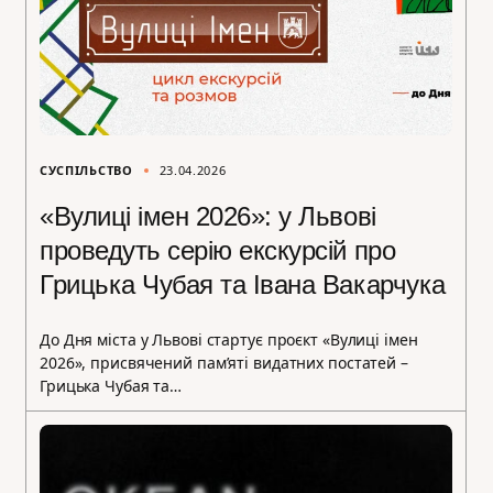
СУСПІЛЬСТВО
23.04.2026
«Вулиці імен 2026»: у Львові
проведуть серію екскурсій про
Грицька Чубая та Івана Вакарчука
До Дня міста у Львові стартує проєкт «Вулиці імен
2026», присвячений пам’яті видатних постатей –
Грицька Чубая та…