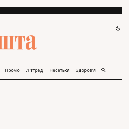
Промо
Літтред
Несеться
Здоров’я