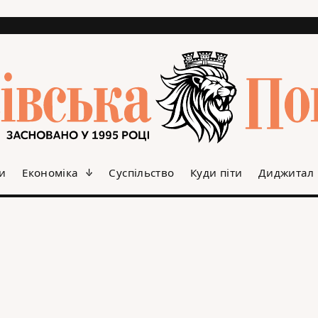
и
Економіка
Суспільство
Куди піти
Диджитал