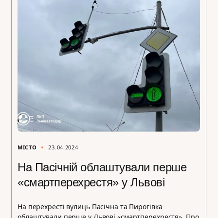
МІСТО
23.04.2024
На Пасічній облаштували перше
«смартперехрестя» у Львові
На перехресті вулиць Пасічна та Пирогівка
облаштували перше у Львові «смартперехрестя». Про