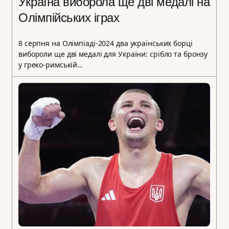
Україна виборола ще дві медалі на
Олімпійських іграх
8 серпня на Олімпіаді-2024 два українських борці
вибороли ще дві медалі для України: срібло та бронзу
у греко-римській…