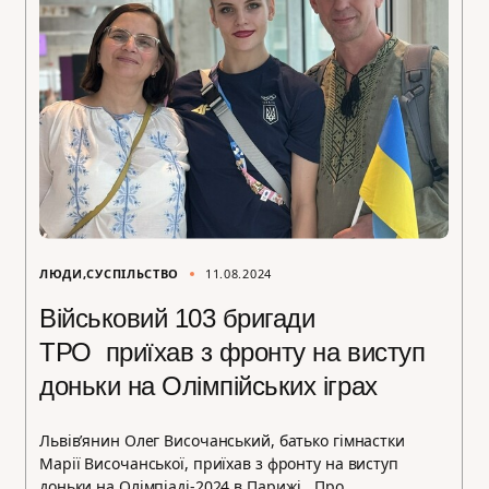
ЛЮДИ
СУСПІЛЬСТВО
11.08.2024
Військовий 103 бригади
ТРО приїхав з фронту на виступ
доньки на Олімпійських іграх
Львівʼянин Олег Височанський, батько гімнастки
Марії Височанської, приїхав з фронту на виступ
доньки на Олімпіаді-2024 в Парижі. Про…