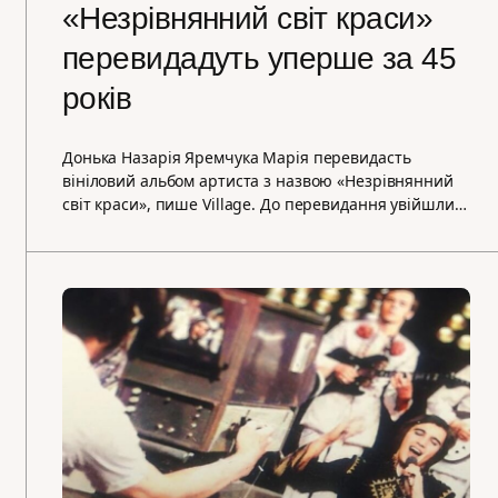
«Незрівнянний світ краси»
перевидадуть уперше за 45
років
Донька Назарія Яремчука Марія перевидасть
вініловий альбом артиста з назвою «Незрівнянний
світ краси», пише Village. До перевидання увійшли…