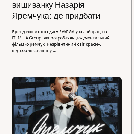
вишиванку Назарія
Яремчука: де придбати
Бренд вишитого одягу SVARGA у колаборації із
FILM.UA.Group, які розробляли документальний
фільм «Яремчук: Незрівнянний світ краси»,
відтворив сценічну …