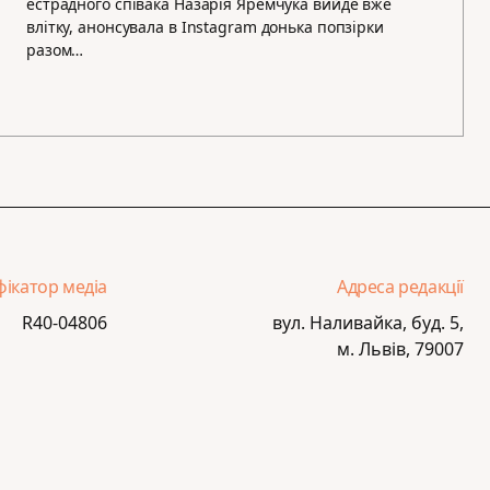
естрадного співака Назарія Яремчука вийде вже
влітку, анонсувала в Instagram донька попзірки
разом…
фікатор медіа
Адреса редакції
R40-04806
вул. Наливайка, буд. 5,
м. Львів, 79007