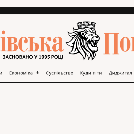
и
Економіка
Суспільство
Куди піти
Диджитал