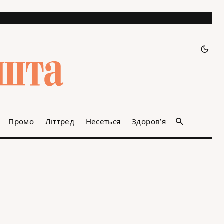
Промо
Літтред
Несеться
Здоров’я