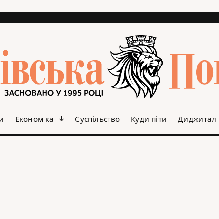
и
Економіка
Суспільство
Куди піти
Диджитал