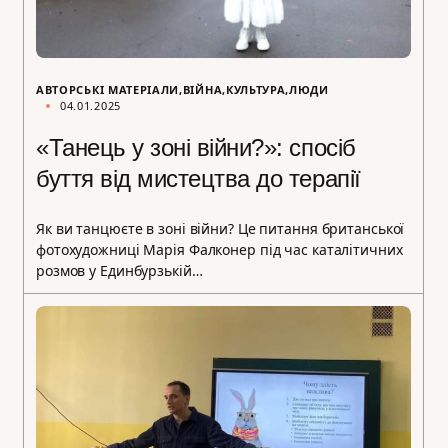
АВТОРСЬКІ МАТЕРІАЛИ
ВІЙНА
КУЛЬТУРА
ЛЮДИ
04.01.2025
«Танець у зоні війни?»: спосіб
буття від мистецтва до терапії
Як ви танцюєте в зоні війни? Це питання британської
фотохудожниці Марія Фалконер під час каталітичних
розмов у Единбурзькій…