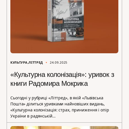
КУЛЬТУРА
ЛІТТРЕД
24.09.2025
«Культурна колонізація»: уривок з
книги Радомира Мокрика
Сьогодні у рубриці «Літтред», в якій «Львівська
Пошта» ділиться уривками найновіших видань,
«Культурна колонізація: страх, приниження і опір
України в радянській…