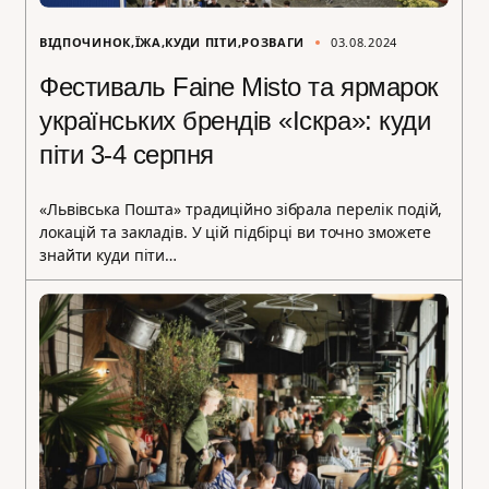
ВІДПОЧИНОК
ЇЖА
КУДИ ПІТИ
РОЗВАГИ
03.08.2024
Фестиваль Faine Misto та ярмарок
українських брендів «Іскра»: куди
піти 3-4 серпня
«Львівська Пошта» традиційно зібрала перелік подій,
локацій та закладів. У цій підбірці ви точно зможете
знайти куди піти…