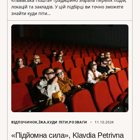
«Львівська Пошта» традиційно зібрала перелік подій,
локацій та закладів. У цій підбірці ви точно зможете
знайти куди піти…
ВІДПОЧИНОК
ЇЖА
КУДИ ПІТИ
РОЗВАГИ
11.10.2024
«Підйомна сила», Klavdia Petrivna