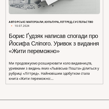
АВТОРСЬКІ МАТЕРІАЛИ
КУЛЬТУРА
ЛІТТРЕД
СУСПІЛЬСТВО
10.07.2024
Борис Ґудзяк написав спогади про
Йосифа Сліпого. Уривок з видання
«Жити переможно»
Ми продовжуємо розширювати коло видавництв,
уривками з видань яких «Львівська Пошта» ділиться у
рубриці «Літтред». Найновішим здобутком стала
книга «Жити переможно:…