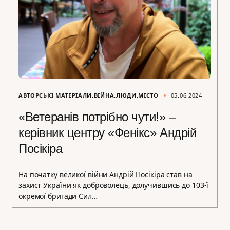
АВТОРСЬКІ МАТЕРІАЛИ
ВІЙНА
ЛЮДИ
МІСТО
05.06.2024
«Ветеранів потрібно чути!» –
керівник центру «Фенікс» Андрій
Посікіра
На початку великої війни Андрій Посікіра став на
захист України як доброволець, долучившись до 103-ї
окремої бригади Сил…