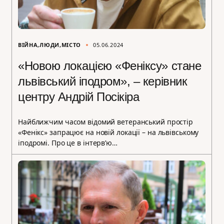
ВІЙНА
ЛЮДИ
МІСТО
05.06.2024
«Новою локацією «Феніксу» стане
львівський іподром», – керівник
центру Андрій Посікіра
Найближчим часом відомий ветеранський простір
«Фенікс» запрацює на новій локації – на львівському
іподромі. Про це в інтерв’ю…