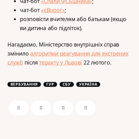
чат-бот
«Спали ФСБшника»
;
чат-бот
«єВорог»
;
розповісти вчителям або батькам (якщо
ви дитина або підліток).
Нагадаємо, Міністерство внутрішніх справ
змінило
алгоритми реагування для екстрених
служб
після
теракту у Львові
22 лютого.
ВЕРБУВАННЯ
ГУР
СБУ
УКРАЇНА