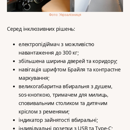
Фото: Укрзалізниця
Серед інклюзивних рішень:
електропідіймач з можливістю
навантаження до 300 кг;
збільшена ширина дверей та коридору;
навігація шрифтом Брайля та контрастне
маркування;
великогабаритна вбиральня з душем,
sos-кнопкою, тримачем для милиць,
сповивальним столиком та дитячим
кріслом з ременями;
індикатор зайнятості вбиральні;
індивідуальні розетки з USB та Type-C;