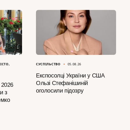
ІСТО
СУСПІЛЬСТВО
05.08.26
Експосолці України у США
Ользі Стефанішиній
 2026
оголосили підозру
и з
емко