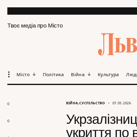
Твоє медіа про Місто
Місто
Політика
Війна
Культура
Люд
ВІЙНА
СУСПІЛЬСТВО
07.05.2026
0
Укрзалізни
0
укриття по в