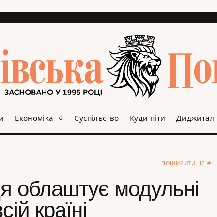
и
Економіка
Суспільство
Куди піти
Диджитал
ПОШИРИТИ ЦЕ
ця облаштує модульні
сій країні