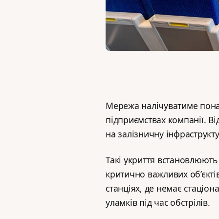
Мережа налічуватиме понад
підприємствах компанії. Ві
на залізничну інфраструкт
Такі укриття встановлюють
критично важливих об’єктів
станціях, де немає стаціо
уламків під час обстрілів.