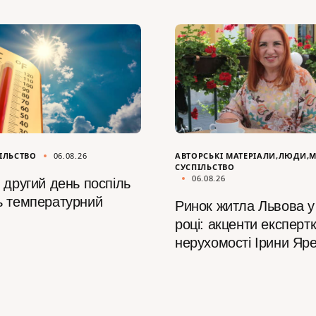
ІЛЬСТВО
06.08.26
АВТОРСЬКІ МАТЕРІАЛИ
ЛЮДИ
М
СУСПІЛЬСТВО
06.08.26
 другий день поспіль
ь температурний
Ринок житла Львова у
році: акценти експертк
нерухомості Ірини Яр