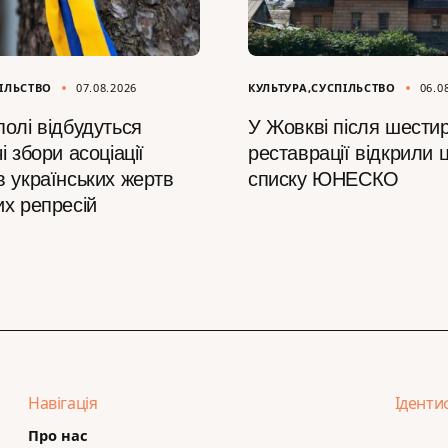
ІЛЬСТВО
07.08.2026
КУЛЬТУРА
СУСПІЛЬСТВО
06.0
олі відбудуться
У Жовкві після шестир
і збори асоціації
реставрації відкрили ц
в українських жертв
списку ЮНЕСКО
их репресій
Навігація
Іденти
Про нас