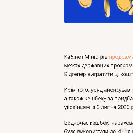
Кабінет Міністрів
продовж
межах державних програм 
Відтепер витратити ці кош
Крім того, уряд анонсував
а також кешбеку за придб
українцям із 3 липня 2026 
Водночас кешбек, нарахова
буде використати до кінця