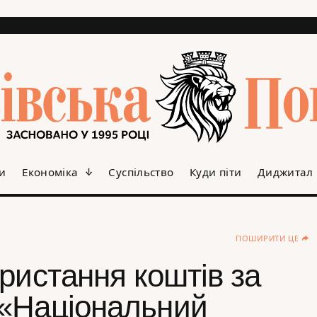
и
Економіка
Суспільство
Куди піти
Диджитал
ПОШИРИТИ ЦЕ
ристання коштів за
«Національний