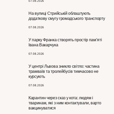
07.08.2026
На вулиці Стрийській облаштують
додаткову смугу громадського транспорту
07.08.2026
У парку Франка створять простір пам’яті
Івана Вакарчука
07.08.2026
У центрі Львова зникло світло: частина
трамваїв та тролейбусів тимчасово не
курсують
07.08.2026
Карантин через сказ у кота: людям і
тваринам, які з ним контактували, варто
вакцинуватися