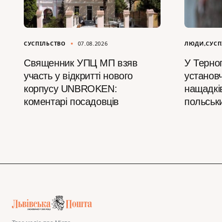
СУСПІЛЬСТВО
07.08.2026
ЛЮДИ
СУСП
Священник УПЦ МП взяв
У Терноп
участь у відкритті нового
установч
корпусу UNBROKEN:
нащадкі
коментарі посадовців
польськ