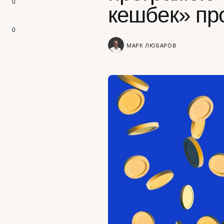
0
кешбек» пр
0
МАРК ЛЮБАРОВ