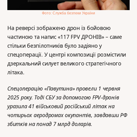
Фото: Служба безпеки України
На реверсі зображено дрон із бойовою
частиною та напис «117 FPV ДРОНІВ» – саме
стільки безпілотників було задіяно у
спецоперації. У центрі композиції розмістили
дзеркальний силует великого стратегічного
літака.
Спецоперацію «Павутина» провели 1 червня
2025 року. Тоді СБУ за допомогою FPV-дронів
уразила 41 військовий російський літак на
чотирьох аеродромах окупантів, завдавши РФ
збитків на понад 7 млрд доларів.