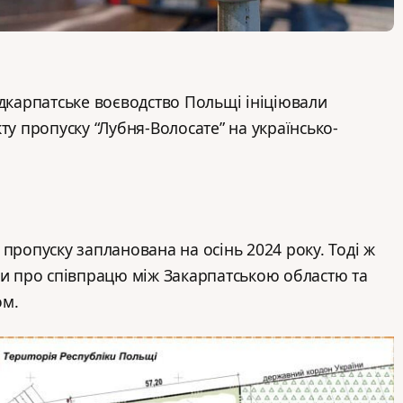
ідкарпатське воєводство Польщі ініціювали
ту пропуску “Лубня-Волосате” на українсько-
пропуску запланована на осінь 2024 року. Тоді ж
ди про співпрацю між Закарпатською областю та
ом.