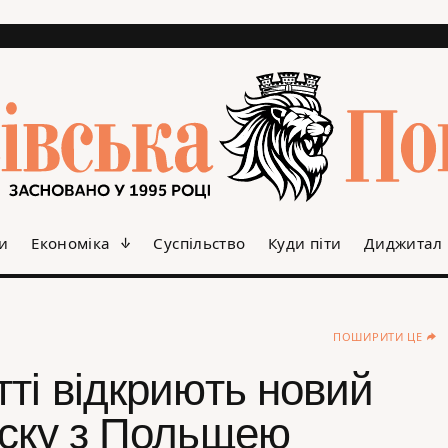
и
Економіка
Суспільство
Куди піти
Диджитал
ПОШИРИТИ ЦЕ
ті відкриють новий
уску з Польщею