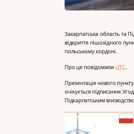
Закарпатська область та П
відкриття пішохідного пунк
польському кордоні.
Про це повідомили
ЦТС
.
Презентація нового пункту 
очікується підписання Уго
Підкарпатським воєводств