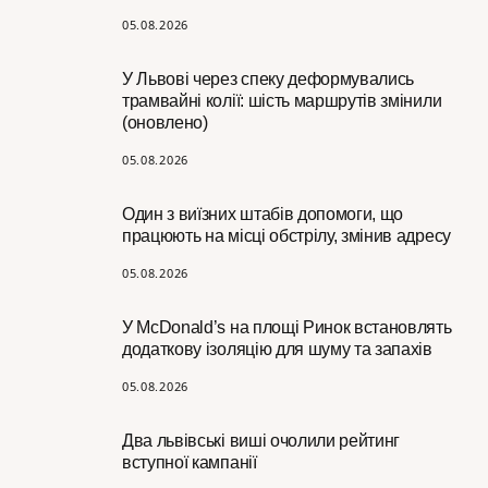
05.08.2026
У Львові через спеку деформувались
трамвайні колії: шість маршрутів змінили
(оновлено)
05.08.2026
Один з виїзних штабів допомоги, що
працюють на місці обстрілу, змінив адресу
05.08.2026
У McDonald’s на площі Ринок встановлять
додаткову ізоляцію для шуму та запахів
05.08.2026
Два львівські виші очолили рейтинг
вступної кампанії