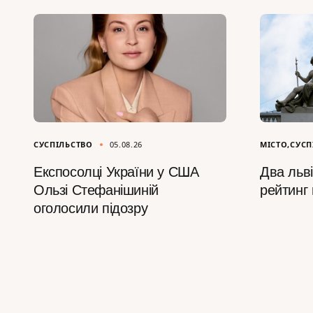
СУСПІЛЬСТВО
05.08.26
МІСТО
СУСП
Експосолці України у США
Два льві
Ользі Стефанішиній
рейтинг 
оголосили підозру