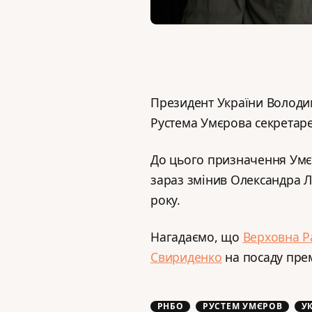
Президент України Волод
Рустема Умєрова секретаре
До цього призначення Умє
зараз змінив Олександра Л
року.
Нагадаємо, що
Верховна Р
Свириденко
на посаду прем
РНБО
РУСТЕМ УМЄРОВ
У