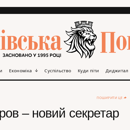
и
Економіка
Суспільство
Куди піти
Диджитал
ПОШИРИТИ ЦЕ
ров – новий секретар