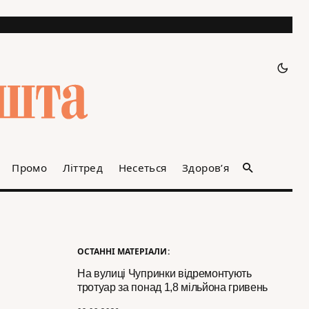
Промо
Літтред
Несеться
Здоров’я
ОСТАННІ МАТЕРІАЛИ:
На вулиці Чупринки відремонтують
тротуар за понад 1,8 мільйона гривень