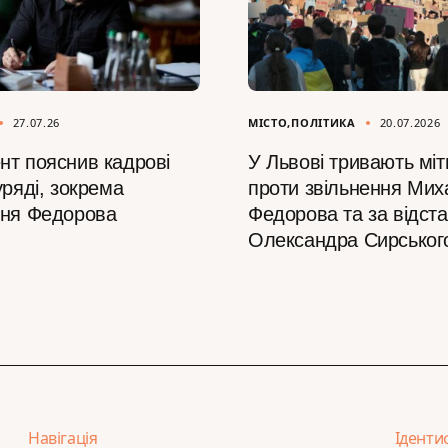
27.07.26
МІСТО
ПОЛІТИКА
20.07.2026
нт пояснив кадрові
У Львові тривають міт
уряді, зокрема
проти звільнення Мих
ння Федорова
Федорова та за відста
Олександра Сирськог
Навігація
Іденти