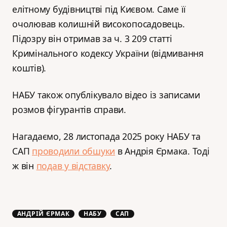
елітному будівництві під Києвом. Саме її
очолював колишній високопосадовець.
Підозру він отримав за ч. 3 209 статті
Кримінального кодексу України (відмивання
коштів).
НАБУ також опублікувало відео із записами
розмов фігурантів справи.
Нагадаємо, 28 листопада 2025 року НАБУ та
САП
проводили обшуки
в Андрія Єрмака. Тоді
ж він
подав у відставку
.
АНДРІЙ ЄРМАК
НАБУ
САП