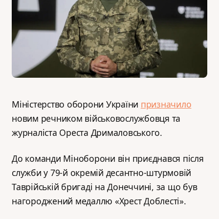
Міністерство оборони України
призначило
новим речником військовослужбовця та
журналіста Ореста Дрималовського.
До команди Міноборони він приєднався після
служби у 79-й окремій десантно-штурмовій
Таврійській бригаді на Донеччині, за що був
нагороджений медаллю «Хрест Доблесті».