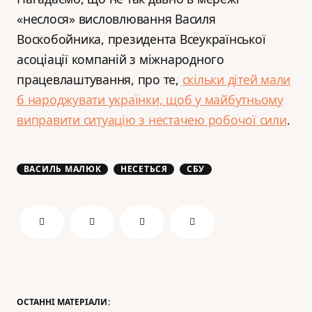
«неслося» висловлювання Василя
Воскобойника, президента Всеукраїнської
асоціації компаній з міжнародного
працевлаштування, про те,
скільки дітей мали
б народжувати українки, щоб у майбутньому
виправити ситуацію з нестачею робочої сили
.
ВАСИЛЬ МАЛЮК
НЕСЕТЬСЯ
СБУ
ОСТАННІ МАТЕРІАЛИ: