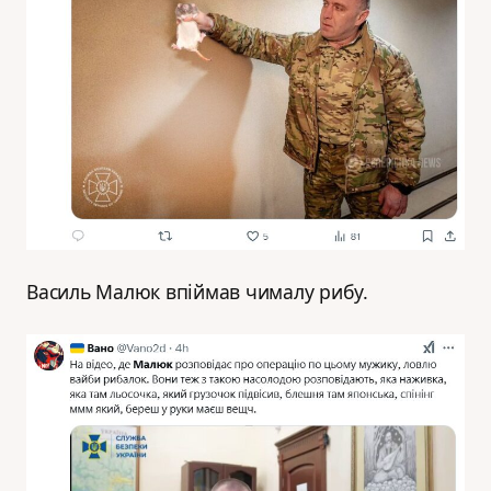
Василь Малюк впіймав чималу рибу.