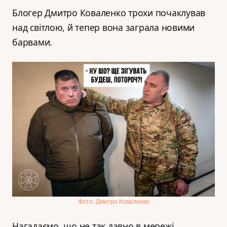
Блогер Дмитро Коваленко трохи почаклував
над світлою, й тепер вона заграла новими
барвами.
Фото: Дмитро Коваленко
Нагадаємо, що не так давно в мережі