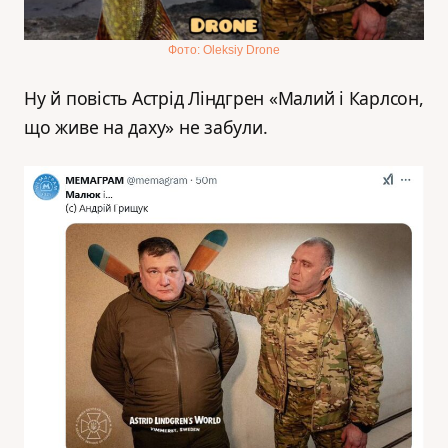
Фото: Oleksiy Drone
Ну й повість Астрід Ліндгрен «Малий і Карлсон,
що живе на даху» не забули.