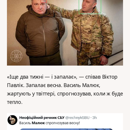
«Іще два тижні — і запалає», — співав Віктор
Павлік. Запалає весна. Василь Малюк,
жартують у твіттері, спрогнозував, коли ж буде
тепло.