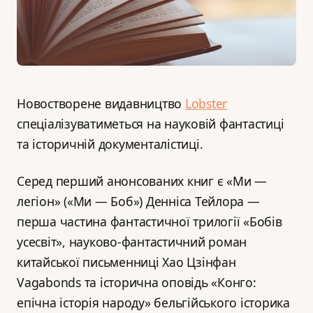
Новостворене видавництво
Lobster
спеціалізуватиметься на науковій фантастиці
та історичній документалістиці.
Серед перший анонсованих книг є «Ми —
легіон» («Ми — Боб») Денніса Тейлора —
перша частина фантастичної трилогії «Бобів
усесвіт», науково-фантастичний роман
китайської письменниці Хао Цзінфан
Vagabonds та історична оповідь «Конго:
епічна історія народу» бельгійського історика