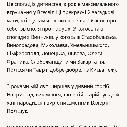
Це спогад із дитинства, з років максимального
втручання у Всесвіт. Ці прекрасні й загадкові
часи, які є у пам’яті кожного з нас! Я ж не про
себе, звісно, я про нас усіх. У когось такі
спогади з Винників, у когось зі Старобільська,
Виноградова, Миколаєва, Хмельницького,
Сімферополя, Донецька, Львова, Одеси,
Франика, Слобожанщини чи Закарпаття,
Полісся чи Таврії, добре-добре, і з Києва теж).
З роками мій світ ширшав у дивний спосіб.
Наприклад, виявилося, що в тій старій сусідній
хаті народився і виріс письменник Валер’ян
Поліщук.