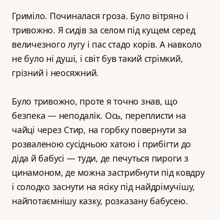
Гриміло. Починалася гроза. Було вітряно і
тривожно. Я сидів за селом під кущем серед
величезного лугу і пас стадо корів. А навколо
не було ні душі, і світ був такий стрімкий,
грізний і неосяжний.
Було тривожно, проте я точно знав, що
безпека — неподалік. Ось, переплисти на
чайці через Стир, на горбку повернути за
розваленою сусідньою хатою і прибігти до
діда й бабусі — туди, де печуться пироги з
цинамоном, де можна застрибнути під ковдру
і солодко заснути на ясіку під найдрімучішу,
найпотаємнішу казку, розказану бабусею.