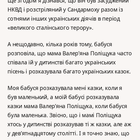
Ще згодом я дізнався, що він був засуджений
НКВД і розстріляний у Сандармоху разом із
сотнями інших українських діячів в період
«великого сталінського терору».
А нещодавно, кілька років тому, бабуся
розповіла, що мама Валер’яна Поліщука часто
співала їй у дитинстві багато українських
пісень і розказувала багато українських казок.
Моя бабуся розказувала мені казки, коли я
був маленький, а моїй бабусі розказувала
казки мама Валер’яна Поліщука, коли бабуся
була маленька. Звісно, що і мамі Поліщука
хтось у дитинстві розказував ті ж казки, але аж
у дев’ятнадцятому столітті. І я точно знаю, що