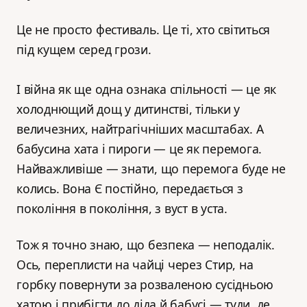
Це не просто фестиваль. Це ті, хто світиться
під кущем серед грози.
І війна як ще одна ознака спільності — це як
холоднющий дощ у дитинстві, тільки у
величезних, найтрагічніших масштабах. А
бабусина хата і пироги — це як перемога.
Найважливіше — знати, що перемога буде не
колись. Вона Є постійно, передається з
покоління в покоління, з вуст в уста.
Тож я точно знаю, що безпека — неподалік.
Ось, переплисти на чайці через Стир, на
горбку повернути за розваленою сусідньою
хатою і прибігти до діда й бабусі — туди, де