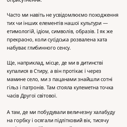
Часто ми навіть не усвідомлюємо походження
тих чи інших елементів нашої культури —
етимологій, ідіом, символів, образів. І як же
прекрасно, коли сусідська розвалена хата
набуває глибинного сенсу.
Ще, наприклад, місце, де ми в дитинстві
купалися в Стиру, а він протікає і через
мамине село, ми з пацанами знайшли сотні
гільз і патронів. Там стояла кулеметна точка
часів Другої світової.
А там, де ми побудували величезну халабуду
на горбку і осягали підлітковий вік, тисячу