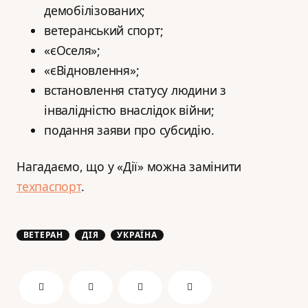
демобілізованих;
ветеранський спорт;
«єОселя»;
«єВідновлення»;
встановлення статусу людини з
інвалідністю внаслідок війни;
подання заяви про субсидію.
Нагадаємо, що у «Дії» можна замінити
техпаспорт
.
ВЕТЕРАН
ДІЯ
УКРАЇНА