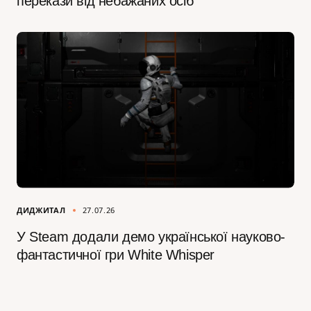
перекази від небажаних осіб
ДИДЖИТАЛ
27.07.26
У Steam додали демо української науково-
фантастичної гри White Whisper